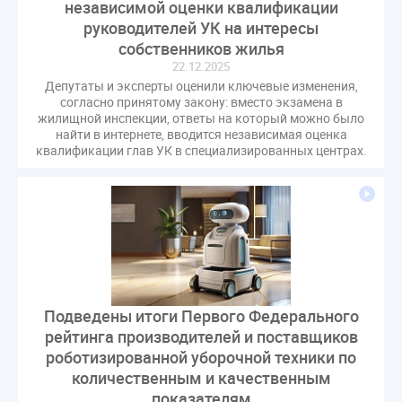
независимой оценки квалификации
гарантирующие управляющие организации
руководителей УК на интересы
госпошлина
демоэкзамен
депутаты
собственников жилья
дисквалификация
документ
22.12.2025
Депутаты и эксперты оценили ключевые изменения,
единство измерений
жалобы
жилищный надзор
согласно принятому закону: вместо экзамена в
закон о банкротстве
изменения в ЖК РФ
жилищной инспекции, ответы на который можно было
найти в интернете, вводится независимая оценка
изменения в Положение
индексация
квалификации глав УК в специализированных центрах.
индикаторы риска
кадры
категория риска
квалифэкзамен
кворум ОСС
коммунальные ресурсы
коррупция
микрогенерация
надзор
неосновательное обогащение
непредвиденные расходы
нормотворчество
Подведены итоги Первого Федерального
общедомовое имущество
рейтинга производителей и поставщиков
общедомовой прибор учета
общее собрание
роботизированной уборочной техники по
общественный совет
объект культурного наследия
количественным и качественным
оплата отопления
особенности взимания пени
показателям