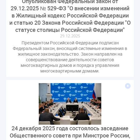
Опубликован Федеральный закон от
СРО регулирование ГЖИ лицензирование надзор
29.12.2025 № 529-ФЗ "О внесении изменений
Совет Федерации
Сотрудничество
вебинар
в Жилищный кодекс Российской Федерации
и статью 20 Закона Российской Федерации "О
водоснабжение
выставка ЖКХ
законопроект
статусе столицы Российской Федерации"
запрет на уступку
запрос
инициатива
29.12.2025
информационная система ЖКХ
контроль
Президентом Российской Федерации подписан
круглый стол
мораторий
обсуждение
Федеральный закон, вносящий системные изменения в
жилищное законодательство. Закон направлен на
оплата услуг
отчетность УК
совершенствование деятельности советов
многоквартирных домов и порядка управления
персональные данные
реформирование ЖКХ
многоквартирными домами.
1 сентября
2035
ВЦИОМ
Владимир Путин
ГИС ЖКС
ГПК РФ
ГУО
Геллер
Государственная дума
Дезинфекция
Дума
ЕФИЦ
Законопроект Минстрой
Законопроект Пахомов Кошелев
Законопроект теплоснабжение ответственность
Законотворчество
Заседание
ИПУ
24 декабря 2025 года состоялось заседание
Общественного совета при Минстрое России,
Игорь Владимиров
Качество
Кейс