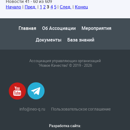
Новости 41 - 60 из 609
Начало
|
Пред.
|
1
2
3
4
5
|
След.
|
Конец
Главная
Об Ассоциации
Мероприятия
Документы
База знаний
Ассоциация управляющих организаций
"Новое Качество" © 2019 - 2026
info@neo-q.ru
Пользовательское соглашение
Разработка сайта: