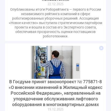
оспаривание ОСС
перелицензирование
22.12.2025
Опубликованы итоги Роборейтинга — первого в России
переуступка
плановые проверки
независимого рейтинга компаний в сфере
пожарная безопасность
прекращение договора
роботизированных уборочных решений. Ассоциация
«Новое качество» выступила стратегическим партнёром
прибор учета
пристройка
провайдер
проекта и вошла в состав его Экспертного совета,
прогород
проект постановления
рабочая группа
обеспечивая прозрачность оценки поставщиков
робототехники.
регистрация
реестр УК
связь
совет МКД
спикер
статистика
страхование МКД
строительство
судебная практика
техническая документация
техпаспорт
требования УК
умный дом
экспертный совет
энергосервис
В Госдуме принят законопроект № 775871-8
«О внесении изменений в Жилищный кодекс
Российской Федерации», направленный на
упорядочение обслуживания лифтового
оборудования в многоквартирных домах
19.12.2025