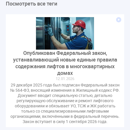
Посмотреть все теги
ЛикбезЖКХ
ЖКХ
Строительная неделя
Экспертный совет
Нормотворчество
ГИС ЖКХ
суд
закон
лицензирование
Верховный суд
управляющие компании
МКД
Экспертное мнение
капремонт
Вебинар
Газ
форум
ГЖИ
Комитет по строительству и ЖКХ
Опубликован Федеральный закон,
Малахов Конференция
Обсуждение
Пени за ЖКУ
устанавливающий новые единые правила
Постановление Правительства РФ
ЖКУ
содержания лифтов в многоквартирных
Новое качество
ОСС
Правила
домах
задолженность граждан
ГОСТ
Мероприятия
12.01.2026
29 декабря 2025 года был подписан Федеральный закон
Постановление
Правительство РФ
№ 564-ФЗ, вносящий изменения в Жилищный кодекс РФ.
исполнительная надпись
ВДГО
ВКГО
Документ вводит специальную статью, детально
регулирующую обслуживание и ремонт лифтового
Персональные данные
Приказ
Сергей Пахомов
оборудованияи и обязывает УО, ТСЖ и ЖК работать
ТКО
ЭкспертЖКХ
договор управления МКД
только со специализированными лифтовыми
организациями, включёнными в федеральный перечень.
лицензия
операторы связи
проверки
Закон вступает в силу 1 сентября 2026 года.
управляющая компания
Интервью
УК