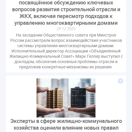
посвящённое обсуждению ключевых
Комиссия РСПП по ЖКХ
Конституционный Суд
вопросов развития строительной отрасли и
Кошелев Пахомов
Лицензии
М.Геллер
МЧС
ЖКХ, включая пересмотр подходов к
НК РФ
Награды
Новая УК
ПМЭФ-2024
управлению многоквартирными домами
24.12.2025
ПМЮФ
ПМЮФ-2024
Перепланировка ОДИ
На заседании Общественного совета при Минстрое
Пломба
Поручение Президента
России рассмотрели вопрос взаимодействия участников
Правительства РФ
Правительство диагностика
системы управления многоквартирными домами.
Исполнительный директор Ассоциации «Объединённый
Праздники
РКЦ
Разъяснения
Жилищно-Коммунальный Совет» Марк Геллер выступил с
докладом, обозначив основные проблемы отрасли и
Регулирование Малахов
Резолюция
Рейтинг
предложив конкретные механизмы их решения.
Свидетельство о поверке
Собрание собственников
Соглашение о сотрудничестве
Статья
Стратегия развития ЖКХ 2030
Судебная практика ЖКХ
Требования
Форум
Цифорвизация
арендатор
вентиляционные каналы
внеплановые проверки
вода
выбор УК
Эксперты в сфере жилищно-коммунального
хозяйства оценили влияние новых правил
гарантийная управляющая компания