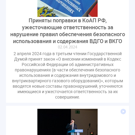
СРО регулирование ГЖИ лицензирование надзор
Совет Федерации
Сотрудничество
вебинар
Приняты поправки в КоАП РФ,
водоснабжение
выставка ЖКХ
законопроект
ужесточающие ответственность за
запрет на уступку
запрос
инициатива
нарушение правил обеспечения безопасного
информационная система ЖКХ
контроль
использования и содержания ВДГО и ВКГО
круглый стол
мораторий
обсуждение
02.04.2024
2 апреля 2024 года в третьем чтении Государственной
оплата услуг
отчетность УК
Думой принят закон «О внесении изменений в Кодекс
персональные данные
реформирование ЖКХ
Российской Федерации об административных
правонарушениях (в части обеспечения безопасного
1 сентября
2035
ВЦИОМ
Владимир Путин
использования и содержания внутридомового и
ГИС ЖКС
ГПК РФ
ГУО
Геллер
внутриквартирного газового оборудования)», которым
вводятся новые составы правонарушений, уточняются
Государственная дума
Дезинфекция
Дума
имеющиеся и ужесточается ответственность за их
совершение.
ЕФИЦ
Законопроект Минстрой
Законопроект Пахомов Кошелев
Законопроект теплоснабжение ответственность
Законотворчество
Заседание
ИПУ
Игорь Владимиров
Качество
Кейс