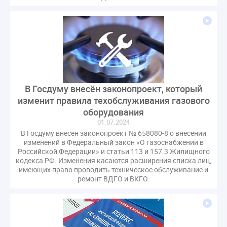
газовое оборудование
государственная дума
лифт
обращение
общее имущество
провайдеры
проверки ЖКХ
саморегулирование
управляющие организации
Альберт Короленко
Госуслуги
ЖК РФ
КоАП РФ
Почта России
РСО
Стандарты и качество
встреча
В Госдуму внесён законопроект, который
мероприятия
налоговая реформа
изменит правила техобслуживания газового
общее собрание собственников
ответственность
оборудования
пени по жку
перерасчет платы
тарифы
01.07.2024
В Госдуму внесен законопроект № 658080-8 о внесении
теплоснабжение
штраф
ВОК
изменений в Федеральный закон «О газоснабжении в
Всероссийское совещание
ГД
Госсовет
Российской Федерации» и статьи 113 и 157.3 Жилищного
кодекса РФ. Изменения касаются расширения списка лиц,
ЕИРЦ
Жилищная инспекция
Закон Хинштейна
имеющих право проводить техническое обслуживание и
Зарубежный опыт
Исследования
Казань
ремонт ВДГО и ВКГО.
МВД
Минфин
НДС
Общественная палата
Проект
Рабочая группа
Регулирование Персональные данные ЕГРН