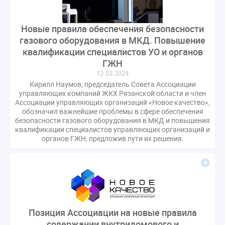
Комиссия РСПП по ЖКХ
Конституционный Суд
Кошелев Пахомов
Лицензии
М.Геллер
МЧС
Новые правила обеспечения безопасности
НК РФ
Награды
Новая УК
ПМЭФ-2024
газового оборудования в МКД. Повышение
ПМЮФ
ПМЮФ-2024
Перепланировка ОДИ
квалификации специалистов УО и органов
ГЖН
Пломба
Поручение Президента
12.03.2024
Правительства РФ
Правительство диагностика
Кирилл Наумов, председатель Совета Ассоциации
Праздники
РКЦ
Разъяснения
управляющих компаний ЖКХ Рязанской области и член
Ассоциации управляющих организаций «Новое качество»,
Регулирование Малахов
Резолюция
Рейтинг
обозначил важнейшие проблемы в сфере обеспечения
Свидетельство о поверке
Собрание собственников
безопасности газового оборудования в МКД и повышения
квалификации специалистов управляющих организаций и
Соглашение о сотрудничестве
Статья
органов ГЖН, предложив пути их решения.
Стратегия развития ЖКХ 2030
Судебная практика ЖКХ
Требования
Форум
Цифорвизация
арендатор
вентиляционные каналы
внеплановые проверки
вода
выбор УК
Позиция Ассоциации на новые правила
гарантийная управляющая компания
содержании внутридомового и