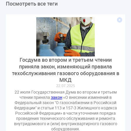
Посмотреть все теги
ЛикбезЖКХ
ЖКХ
Строительная неделя
Экспертный совет
Нормотворчество
ГИС ЖКХ
суд
закон
лицензирование
Верховный суд
управляющие компании
МКД
Экспертное мнение
капремонт
Вебинар
Газ
форум
ГЖИ
Комитет по строительству и ЖКХ
Малахов Конференция
Обсуждение
Пени за ЖКУ
Госдума во втором и третьем чтении
Постановление Правительства РФ
ЖКУ
приняла закон, изменяющий правила
Новое качество
ОСС
Правила
техобслуживания газового оборудования в
задолженность граждан
ГОСТ
Мероприятия
МКД
22.07.2025
Постановление
Правительство РФ
22 июля Государственная Дума во втором и третьем
исполнительная надпись
ВДГО
ВКГО
чтении приняла
закон
«О внесении изменений в
Персональные данные
Приказ
Сергей Пахомов
Федеральный закон "О газоснабжении в Российской
Федерации" и статьи 113 и 157-3 Жилищного кодекса
ТКО
ЭкспертЖКХ
договор управления МКД
Российской Федерации» в части уточнения порядка
проведения технического обслуживания и ремонта
лицензия
операторы связи
проверки
внутридомового и (или) внутриквартирного газового
управляющая компания
Интервью
УК
оборудования.