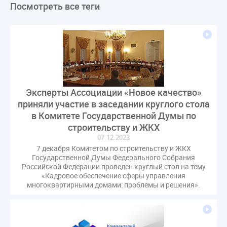
Посмотреть все теги
ЛикбезЖКХ
ЖКХ
Строительная неделя
Экспертный совет
Нормотворчество
ГИС ЖКХ
суд
закон
лицензирование
Верховный суд
управляющие компании
МКД
Экспертное мнение
капремонт
Вебинар
Газ
форум
ГЖИ
Комитет по строительству и ЖКХ
Эксперты Ассоциации «Новое качество»
Малахов Конференция
Обсуждение
Пени за ЖКУ
приняли участие в заседании круглого стола
Постановление Правительства РФ
ЖКУ
в Комитете Государственной Думы по
Новое качество
ОСС
Правила
строительству и ЖКХ
задолженность граждан
ГОСТ
Мероприятия
07.12.2023
7 декабря Комитетом по строительству и ЖКХ
Постановление
Правительство РФ
Государственной Думы Федерального Собрания
исполнительная надпись
ВДГО
ВКГО
Российской Федерации проведен круглый стол на тему
«Кадровое обеспечение сферы управления
Персональные данные
Приказ
Сергей Пахомов
многоквартирными домами: проблемы и решения».
ТКО
ЭкспертЖКХ
договор управления МКД
лицензия
операторы связи
проверки
управляющая компания
Интервью
УК