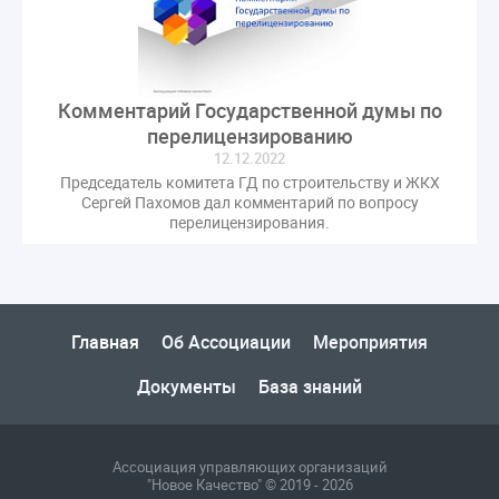
газовое оборудование
государственная дума
лифт
обращение
общее имущество
провайдеры
проверки ЖКХ
саморегулирование
Комментарий Государственной думы по
управляющие организации
Альберт Короленко
перелицензированию
Госуслуги
ЖК РФ
КоАП РФ
Почта России
12.12.2022
РСО
Стандарты и качество
встреча
Председатель комитета ГД по строительству и ЖКХ
Сергей Пахомов дал комментарий по вопросу
мероприятия
налоговая реформа
перелицензирования.
общее собрание собственников
ответственность
пени по жку
перерасчет платы
тарифы
теплоснабжение
штраф
ВОК
Всероссийское совещание
ГД
Госсовет
Главная
Об Ассоциации
Мероприятия
ЕИРЦ
Жилищная инспекция
Закон Хинштейна
Документы
База знаний
Зарубежный опыт
Исследования
Казань
МВД
Минфин
НДС
Общественная палата
Проект
Рабочая группа
Ассоциация управляющих организаций
Регулирование Персональные данные ЕГРН
"Новое Качество" © 2019 - 2026