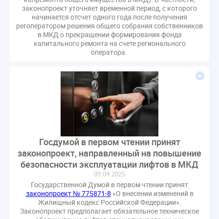
Комиссия РСПП по ЖКХ
Конституционный Суд
законопроект уточняет временной период, с которого
начинается отсчет одного года после получения
Кошелев Пахомов
Лицензии
М.Геллер
МЧС
регоператором решения общего собрания собственников
НК РФ
Награды
Новая УК
ПМЭФ-2024
в МКД о прекращении формирования фонда
капитального ремонта на счете регионального
ПМЮФ
ПМЮФ-2024
Перепланировка ОДИ
оператора.
Пломба
Поручение Президента
Правительства РФ
Правительство диагностика
Праздники
РКЦ
Разъяснения
Регулирование Малахов
Резолюция
Рейтинг
Свидетельство о поверке
Собрание собственников
Соглашение о сотрудничестве
Статья
Госдумой в первом чтении принят
Стратегия развития ЖКХ 2030
законопроект, направленный на повышение
Судебная практика ЖКХ
Требования
Форум
безопасности эксплуатации лифтов в МКД
Цифорвизация
арендатор
09.04.2025
Государственной Думой в первом чтении принят
вентиляционные каналы
внеплановые проверки
законопроект № 775871-8
«О внесении изменений в
вода
выбор УК
Жилищный кодекс Российской Федерации».
Законопроект предполагает обязательное техническое
гарантийная управляющая компания