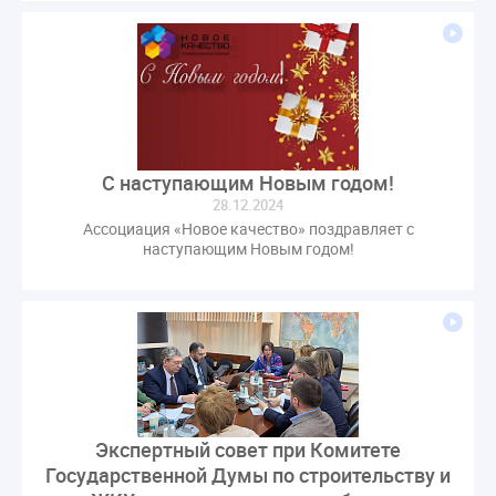
оспаривание ОСС
перелицензирование
переуступка
плановые проверки
пожарная безопасность
прекращение договора
прибор учета
пристройка
провайдер
прогород
проект постановления
рабочая группа
регистрация
реестр УК
связь
совет МКД
С наступающим Новым годом!
спикер
статистика
страхование МКД
28.12.2024
Ассоциация «Новое качество» поздравляет с
строительство
судебная практика
наступающим Новым годом!
техническая документация
техпаспорт
требования УК
умный дом
экспертный совет
энергосервис
Экспертный совет при Комитете
Государственной Думы по строительству и