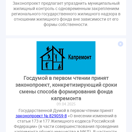
Законопроект предлагает упразднить муниципальный
СРО регулирование ГЖИ лицензирование надзор
жилищный контроль с одновременным закреплением
Совет Федерации
Сотрудничество
вебинар
регионального государственного жилищного надзора в
отношении жилищного фонда вне зависимости от его
водоснабжение
выставка ЖКХ
законопроект
формы собственности.
запрет на уступку
запрос
инициатива
информационная система ЖКХ
контроль
круглый стол
мораторий
обсуждение
оплата услуг
отчетность УК
персональные данные
реформирование ЖКХ
1 сентября
2035
ВЦИОМ
Владимир Путин
Госдумой в первом чтении принят
ГИС ЖКС
ГПК РФ
ГУО
Геллер
законопроект, конкретизирующий сроки
Государственная дума
Дезинфекция
Дума
смены способа формирования фонда
ЕФИЦ
Законопроект Минстрой
капремонта
Законопроект Пахомов Кошелев
09.04.2025
Государственной Думой в первом чтении принят
Законопроект теплоснабжение ответственность
законопроект № 829059-8
«О внесении изменений в
Законотворчество
Заседание
ИПУ
статьи 173 и 177 Жилищного кодекса Российской
Федерации» (в части совершенствования проведения
Игорь Владимиров
Качество
Кейс
капремонта общего имущества в МКД). В частности,