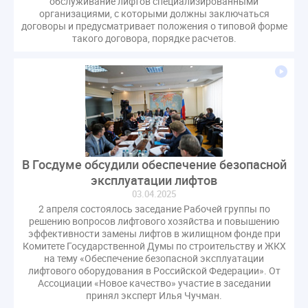
обслуживание лифтов специализированными
гарантирующие управляющие организации
организациями, с которыми должны заключаться
договоры и предусматривает положения о типовой форме
госпошлина
демоэкзамен
депутаты
такого договора, порядке расчетов.
дисквалификация
документ
единство измерений
жалобы
жилищный надзор
закон о банкротстве
изменения в ЖК РФ
изменения в Положение
индексация
индикаторы риска
кадры
категория риска
квалифэкзамен
кворум ОСС
В Госдуме обсудили обеспечение безопасной
коммунальные ресурсы
коррупция
эксплуатации лифтов
микрогенерация
надзор
03.04.2025
неосновательное обогащение
2 апреля состоялось заседание Рабочей группы по
решению вопросов лифтового хозяйства и повышению
непредвиденные расходы
нормотворчество
эффективности замены лифтов в жилищном фонде при
общедомовое имущество
Комитете Государственной Думы по строительству и ЖКХ
на тему «Обеспечение безопасной эксплуатации
общедомовой прибор учета
общее собрание
лифтового оборудования в Российской Федерации». От
общественный совет
объект культурного наследия
Ассоциации «Новое качество» участие в заседании
принял эксперт Илья Чучман.
оплата отопления
особенности взимания пени