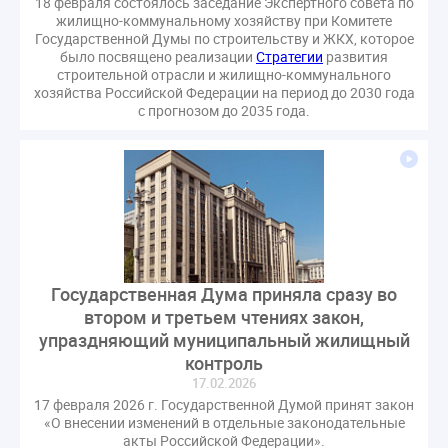
18 февраля состоялось заседание Экспертного совета по
газовое оборудование
государственная дума
жилищно-коммунальному хозяйству при Комитете
Государственной Думы по строительству и ЖКХ, которое
лифт
обращение
общее имущество
было посвящено реализации
Стратегии
развития
провайдеры
проверки ЖКХ
саморегулирование
строительной отрасли и жилищно-коммунального
хозяйства Российской Федерации на период до 2030 года
управляющие организации
Альберт Короленко
с прогнозом до 2035 года.
Госуслуги
ЖК РФ
КоАП РФ
Почта России
РСО
Стандарты и качество
встреча
мероприятия
налоговая реформа
общее собрание собственников
ответственность
пени по жку
перерасчет платы
тарифы
теплоснабжение
штраф
ВОК
Государственная Дума приняла сразу во
Всероссийское совещание
ГД
Госсовет
втором и третьем чтениях закон,
ЕИРЦ
Жилищная инспекция
Закон Хинштейна
упраздняющий муниципальный жилищный
Зарубежный опыт
Исследования
Казань
контроль
МВД
Минфин
НДС
Общественная палата
17.02.2026
17 февраля 2026 г. Государственной Думой принят закон
Проект
Рабочая группа
«О внесении изменений в отдельные законодательные
Регулирование Персональные данные ЕГРН
акты Российской Федерации».