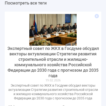
Посмотреть все теги
ЛикбезЖКХ
ЖКХ
Строительная неделя
Экспертный совет
Нормотворчество
ГИС ЖКХ
суд
закон
лицензирование
Верховный суд
управляющие компании
МКД
Экспертное мнение
капремонт
Вебинар
Газ
форум
ГЖИ
Комитет по строительству и ЖКХ
Малахов Конференция
Обсуждение
Пени за ЖКУ
Экспертный совет по ЖКХ в Госдуме обсудил
Постановление Правительства РФ
ЖКУ
векторы актуализации Стратегии развития
Новое качество
ОСС
Правила
строительной отрасли и жилищно-
задолженность граждан
ГОСТ
Мероприятия
коммунального хозяйства Российской
Федерации до 2030 года с прогнозом до 2035
Постановление
Правительство РФ
года
исполнительная надпись
ВДГО
ВКГО
19.02.2026
Персональные данные
Приказ
Сергей Пахомов
Экспертный совет по ЖКХ в Госдуме обсудил векторы
ТКО
ЭкспертЖКХ
договор управления МКД
актуализации Стратегии развития строительной отрасли
и жилищно-коммунального хозяйства Российской
лицензия
операторы связи
проверки
Федерации до 2030 года с прогнозом до 2035 года
управляющая компания
Интервью
УК