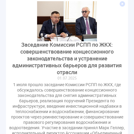
Комиссия РСПП по ЖКХ
Конституционный Суд
Кошелев Пахомов
Лицензии
М.Геллер
МЧС
НК РФ
Награды
Новая УК
ПМЭФ-2024
ПМЮФ
ПМЮФ-2024
Перепланировка ОДИ
Пломба
Поручение Президента
Заседание Комиссии РСПП по ЖКХ:
Правительства РФ
Правительство диагностика
совершенствование концессионного
Праздники
РКЦ
Разъяснения
законодательства и устранение
Регулирование Малахов
Резолюция
Рейтинг
административных барьеров для развития
Свидетельство о поверке
Собрание собственников
отрасли
01.07.2025
Соглашение о сотрудничестве
Статья
1 июля прошло заседание Комиссии РСПП по ЖКХ, где
Стратегия развития ЖКХ 2030
обсуждалось совершенствование концессионного
законодательства для снятия административных
Судебная практика ЖКХ
Требования
Форум
барьеров, реализация поручений Президента по
Цифорвизация
арендатор
инфраструктуре, введение инвестиционной надбавки в
теплоснабжении и водоснабжении, финансирование
вентиляционные каналы
внеплановые проверки
проектов через реинвестирование и совершенствование
вода
выбор УК
правового регулирования водоснабжения и
водоотведения. Участие в заседании принял Марк Геллер,
гарантийная управляющая компания
исполнительный директор Ассоциации «Объединенный