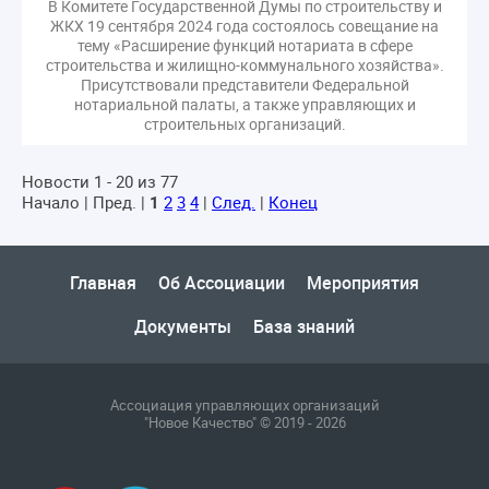
В Комитете Государственной Думы по строительству и
ЖКХ 19 сентября 2024 года состоялось совещание на
тему «Расширение функций нотариата в сфере
строительства и жилищно-коммунального хозяйства».
Присутствовали представители Федеральной
нотариальной палаты, а также управляющих и
строительных организаций.
Новости 1 - 20 из 77
Начало | Пред. |
1
2
3
4
|
След.
|
Конец
Главная
Об Ассоциации
Мероприятия
Документы
База знаний
Ассоциация управляющих организаций
"Новое Качество" © 2019 - 2026