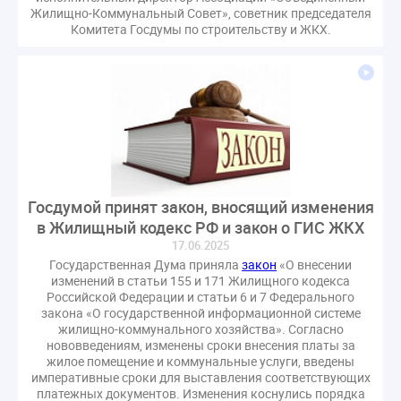
гарантирующие управляющие организации
Жилищно-Коммунальный Совет», советник председателя
Комитета Госдумы по строительству и ЖКХ.
госпошлина
демоэкзамен
депутаты
дисквалификация
документ
единство измерений
жалобы
жилищный надзор
закон о банкротстве
изменения в ЖК РФ
изменения в Положение
индексация
индикаторы риска
кадры
категория риска
квалифэкзамен
кворум ОСС
Госдумой принят закон, вносящий изменения
коммунальные ресурсы
коррупция
в Жилищный кодекс РФ и закон о ГИС ЖКХ
микрогенерация
надзор
17.06.2025
неосновательное обогащение
Государственная Дума приняла
закон
«О внесении
изменений в статьи 155 и 171 Жилищного кодекса
непредвиденные расходы
нормотворчество
Российской Федерации и статьи 6 и 7 Федерального
закона «О государственной информационной системе
общедомовое имущество
жилищно-коммунального хозяйства». Согласно
общедомовой прибор учета
общее собрание
нововведениям, изменены сроки внесения платы за
жилое помещение и коммунальные услуги, введены
общественный совет
объект культурного наследия
императивные сроки для выставления соответствующих
оплата отопления
особенности взимания пени
платежных документов. Изменения коснулись порядка