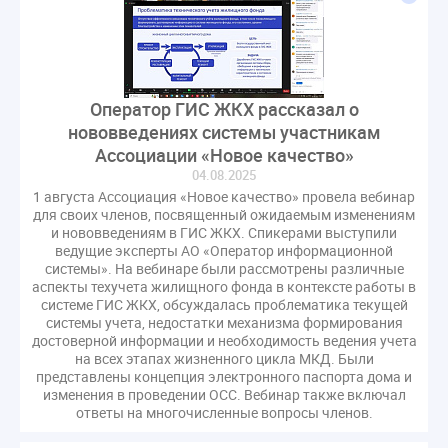
СРО регулирование ГЖИ лицензирование надзор
Совет Федерации
Сотрудничество
вебинар
водоснабжение
выставка ЖКХ
законопроект
запрет на уступку
запрос
инициатива
Оператор ГИС ЖКХ рассказал о
информационная система ЖКХ
контроль
нововведениях системы участникам
Ассоциации «Новое качество»
круглый стол
мораторий
обсуждение
04.08.2025
оплата услуг
отчетность УК
1 августа Ассоциация «Новое качество» провела вебинар
персональные данные
реформирование ЖКХ
для своих членов, посвященный ожидаемым изменениям
и нововведениям в ГИС ЖКХ. Спикерами выступили
1 сентября
2035
ВЦИОМ
Владимир Путин
ведущие эксперты АО «Оператор информационной
ГИС ЖКС
ГПК РФ
ГУО
Геллер
системы». На вебинаре были рассмотрены различные
аспекты техучета жилищного фонда в контексте работы в
Государственная дума
Дезинфекция
Дума
системе ГИС ЖКХ, обсуждалась проблематика текущей
ЕФИЦ
Законопроект Минстрой
системы учета, недостатки механизма формирования
достоверной информации и необходимость ведения учета
Законопроект Пахомов Кошелев
на всех этапах жизненного цикла МКД. Были
представлены концепция электронного паспорта дома и
Законопроект теплоснабжение ответственность
изменения в проведении ОСС. Вебинар также включал
Законотворчество
Заседание
ИПУ
ответы на многочисленные вопросы членов.
Игорь Владимиров
Качество
Кейс