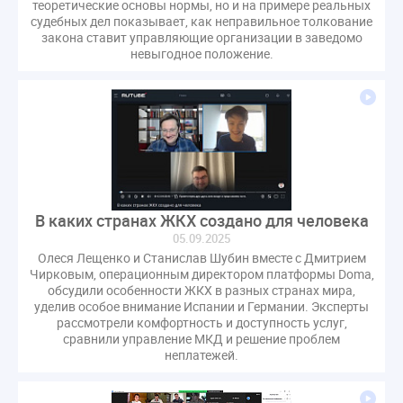
теоретические основы нормы, но и на примере реальных
газовое оборудование
государственная дума
судебных дел показывает, как неправильное толкование
закона ставит управляющие организации в заведомо
лифт
обращение
общее имущество
невыгодное положение.
провайдеры
проверки ЖКХ
саморегулирование
управляющие организации
Альберт Короленко
Госуслуги
ЖК РФ
КоАП РФ
Почта России
РСО
Стандарты и качество
встреча
мероприятия
налоговая реформа
общее собрание собственников
ответственность
пени по жку
перерасчет платы
тарифы
В каких странах ЖКХ создано для человека
05.09.2025
теплоснабжение
штраф
ВОК
Олеся Лещенко и Станислав Шубин вместе с Дмитрием
Всероссийское совещание
ГД
Госсовет
Чирковым, операционным директором платформы Doma,
ЕИРЦ
Жилищная инспекция
Закон Хинштейна
обсудили особенности ЖКХ в разных странах мира,
уделив особое внимание Испании и Германии. Эксперты
Зарубежный опыт
Исследования
Казань
рассмотрели комфортность и доступность услуг,
сравнили управление МКД и решение проблем
МВД
Минфин
НДС
Общественная палата
неплатежей.
Проект
Рабочая группа
Регулирование Персональные данные ЕГРН