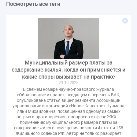
Посмотреть все теги
ЛикбезЖКХ
ЖКХ
Строительная неделя
Экспертный совет
Нормотворчество
ГИС ЖКХ
суд
закон
лицензирование
Верховный суд
управляющие компании
МКД
Экспертное мнение
капремонт
Вебинар
Газ
форум
ГЖИ
Комитет по строительству и ЖКХ
Малахов Конференция
Обсуждение
Пени за ЖКУ
Муниципальный размер платы за
Постановление Правительства РФ
ЖКУ
содержание жилья: когда он применяется и
Новое качество
ОСС
Правила
какие споры вызывает на практике
задолженность граждан
ГОСТ
Мероприятия
23.10.2025
В свежем номере научно-правового журнала
Постановление
Правительство РФ
«Образование и право», входящем в перечень ВАК,
исполнительная надпись
ВДГО
ВКГО
опубликована статья вице-президента Ассоциации
управляющих организаций «Новое Качество» Чучмана
Персональные данные
Приказ
Сергей Пахомов
Ильи Михайловича, посвящённая одному из самых
ТКО
ЭкспертЖКХ
договор управления МКД
острых и противоречивых вопросов в сфере ЖКХ —
применению муниципального размера платы за
лицензия
операторы связи
проверки
содержание жилого помещения по части 4 статьи 158
управляющая компания
Интервью
УК
Жилищного кодекса РФ. Автор не только разбирает