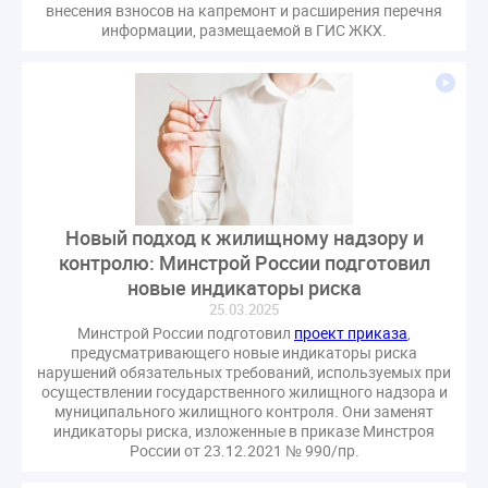
внесения взносов на капремонт и расширения перечня
оспаривание ОСС
перелицензирование
информации, размещаемой в ГИС ЖКХ.
переуступка
плановые проверки
пожарная безопасность
прекращение договора
прибор учета
пристройка
провайдер
прогород
проект постановления
рабочая группа
регистрация
реестр УК
связь
совет МКД
спикер
статистика
страхование МКД
строительство
судебная практика
Новый подход к жилищному надзору и
техническая документация
техпаспорт
контролю: Минстрой России подготовил
новые индикаторы риска
требования УК
умный дом
экспертный совет
25.03.2025
энергосервис
Минстрой России подготовил
проект приказа
,
предусматривающего новые индикаторы риска
нарушений обязательных требований, используемых при
осуществлении государственного жилищного надзора и
муниципального жилищного контроля. Они заменят
индикаторы риска, изложенные в приказе Минстроя
России от 23.12.2021 № 990/пр.