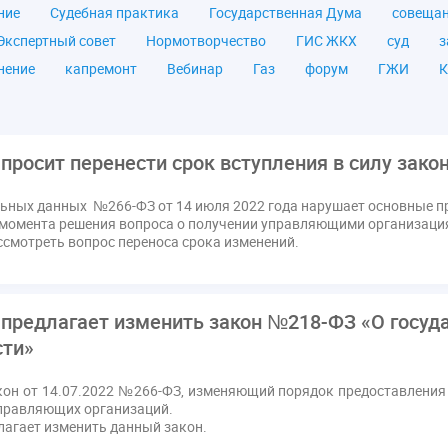
ние
Судебная практика
Государственная Дума
совеща
Экспертный совет
Нормотворчество
ГИС ЖКХ
суд
з
нение
капремонт
Вебинар
Газ
форум
ГЖИ
К
а ЖКУ
Постановление Правительства РФ
ЖКУ
Новое ка
я
Постановление
Правительство РФ
исполнительная на
мов
ТКО
ЭкспертЖКХ
договор управления МКД
лиц
просит перенести срок вступления в силу зако
азовое оборудование
государственная дума
лифт
обра
льных данных №266-ФЗ от 14 июля 2022 года нарушает основные
ющие организации
Альберт Короленко
Госуслуги
ЖК Р
 момента решения вопроса о получении управляющими организаци
я
налоговая реформа
общее собрание собственников
о
смотреть вопрос переноса срока изменений.
штраф
ВОК
Всероссийское совещание
ГД
Госсо
ования
Казань
МВД
Минфин
НДС
Общественна
предлагает изменить закон №218-ФЗ «О госуд
 регулирование ГЖИ лицензирование надзор
Совет Федерации
ти»
кт
запрет на уступку
запрос
инициатива
информаци
лата услуг
отчетность УК
персональные данные
рефор
он от 14.07.2022 №266-ФЗ, изменяющий порядок предоставления
РФ
ГУО
Геллер
Государственная дума
Дезинфекция
правляющих организаций.
лагает изменить данный закон.
в Кошелев
Законопроект теплоснабжение ответственность