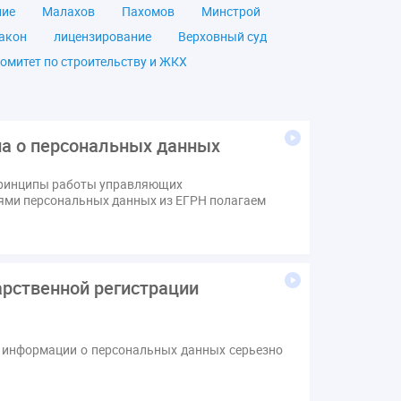
ние
Малахов
Пахомов
Минстрой
акон
лицензирование
Верховный суд
омитет по строительству и ЖКХ
чество
ОСС
Правила
дпись
ВДГО
ВКГО
ензия
операторы связи
проверки
на о персональных данных
щение
общее имущество
провайдеры
 принципы работы управляющих
Ф
КоАП РФ
Почта России
РСО
ями персональных данных из ЕГРН полагаем
тветственность
пени по жку
вет
ЕИРЦ
Жилищная инспекция
я палата
Проект
Рабочая группа
арственной регистрации
Сотрудничество
вебинар
онная система ЖКХ
контроль
мирование ЖКХ
1 сентября
2035
 информации о персональных данных серьезно
Дума
ЕФИЦ
Законотворчество
Заседание
ИПУ