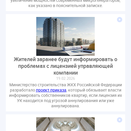
увеличение мощностей современных микрогенераторов,
газовое оборудование
государственная дума
как указано в пояснительной записке.
лифт
обращение
общее имущество
провайдеры
проверки ЖКХ
саморегулирование
управляющие организации
Альберт Короленко
Госуслуги
ЖК РФ
КоАП РФ
Почта России
РСО
Стандарты и качество
встреча
мероприятия
налоговая реформа
Жителей заранее будут информировать о
общее собрание собственников
ответственность
проблемах с лицензией управляющей
пени по жку
перерасчет платы
тарифы
компании
теплоснабжение
штраф
ВОК
19.02.2026
Министерство строительства ЖКХ Российской Федерации
Всероссийское совещание
ГД
Госсовет
разработало
проект приказа
, который обязывает власти
ЕИРЦ
Жилищная инспекция
Закон Хинштейна
информировать собственников квартир, если лицензия их
УК находится под угрозой аннулирования или уже
Зарубежный опыт
Исследования
Казань
аннулирована.
МВД
Минфин
НДС
Общественная палата
Проект
Рабочая группа
Регулирование Персональные данные ЕГРН