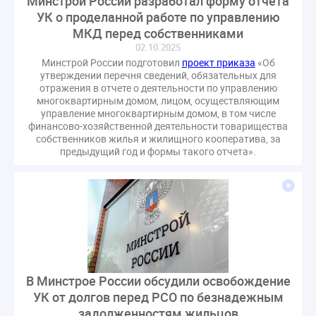
Минстрой России разработал форму отчета
гарантирующие управляющие организации
УК о проделанной работе по управлению
госпошлина
демоэкзамен
депутаты
МКД перед собственниками
02.10.2025
дисквалификация
документ
Минстрой России подготовил
проект приказа
«Об
единство измерений
жалобы
жилищный надзор
утверждении перечня сведений, обязательных для
отражения в отчете о деятельности по управлению
закон о банкротстве
изменения в ЖК РФ
многоквартирным домом, лицом, осуществляющим
изменения в Положение
индексация
управление многоквартирным домом, в том числе
финансово-хозяйственной деятельности товарищества
индикаторы риска
кадры
категория риска
собственников жилья и жилищного кооператива, за
квалифэкзамен
кворум ОСС
предыдущий год и формы такого отчета».
коммунальные ресурсы
коррупция
микрогенерация
надзор
неосновательное обогащение
непредвиденные расходы
нормотворчество
общедомовое имущество
общедомовой прибор учета
общее собрание
В Минстрое России обсудили освобождение
общественный совет
объект культурного наследия
УК от долгов перед РСО по безнадежным
оплата отопления
особенности взимания пени
задолженностям жильцов