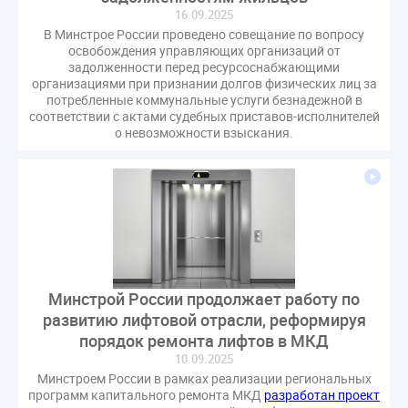
оспаривание ОСС
перелицензирование
16.09.2025
В Минстрое России проведено совещание по вопросу
переуступка
плановые проверки
освобождения управляющих организаций от
пожарная безопасность
прекращение договора
задолженности перед ресурсоснабжающими
организациями при признании долгов физических лиц за
прибор учета
пристройка
провайдер
потребленные коммунальные услуги безнадежной в
прогород
проект постановления
рабочая группа
соответствии с актами судебных приставов-исполнителей
о невозможности взыскания.
регистрация
реестр УК
связь
совет МКД
спикер
статистика
страхование МКД
строительство
судебная практика
техническая документация
техпаспорт
требования УК
умный дом
экспертный совет
энергосервис
Минстрой России продолжает работу по
развитию лифтовой отрасли, реформируя
порядок ремонта лифтов в МКД
10.09.2025
Минстроем России в рамках реализации региональных
программ капитального ремонта МКД
разработан проект