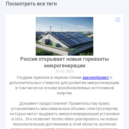
Посмотреть все теги
ЛикбезЖКХ
ЖКХ
Строительная неделя
Экспертный совет
Нормотворчество
ГИС ЖКХ
суд
закон
лицензирование
Верховный суд
управляющие компании
МКД
Экспертное мнение
капремонт
Вебинар
Газ
форум
ГЖИ
Комитет по строительству и ЖКХ
Малахов Конференция
Обсуждение
Пени за ЖКУ
Россия открывает новые горизонты
Постановление Правительства РФ
ЖКУ
микрогенерации
Новое качество
ОСС
Правила
20.02.2026
задолженность граждан
ГОСТ
Мероприятия
Госдума приняла в первом чтении
законопроект
о
дополнительных стимулах для развития микрогенерации,
Постановление
Правительство РФ
в том числе на основе возобновляемых источников
исполнительная надпись
ВДГО
ВКГО
энергии.
Персональные данные
Приказ
Сергей Пахомов
Документ предоставляет Правительству право
устанавливать максимальные объемы электроэнергии,
ТКО
ЭкспертЖКХ
договор управления МКД
которые могут выдавать микрогенерирующие установки
лицензия
операторы связи
проверки
в сеть. Это позволит более гибко реагировать на новые
технологические достижения в этой области, включая
управляющая компания
Интервью
УК