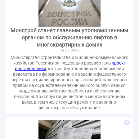
СРО регулирование ГЖИ лицензирование надзор
Совет Федерации
Сотрудничество
вебинар
водоснабжение
выставка ЖКХ
законопроект
Минстрой станет главным уполномоченным
запрет на уступку
запрос
инициатива
органом по обслуживанию лифтов в
информационная система ЖКХ
контроль
многоквартирных домах
круглый стол
мораторий
обсуждение
18.02.2026
оплата услуг
отчетность УК
Министерство строительства и жилищно-коммунального
хозяйства Российской Федерации разработало
проект
персональные данные
реформирование ЖКХ
постановления
, который устанавливает полномочия
1 сентября
2035
ВЦИОМ
Владимир Путин
ведомства по формированию и ведению федерального
перечня специализированных организаций, наделенных
ГИС ЖКС
ГПК РФ
ГУО
Геллер
правом на осуществление технического обслуживания,
поддержанию работоспособности и обеспечению
Государственная дума
Дезинфекция
Дума
безопасной эксплуатации лифтов в многоквартирном
ЕФИЦ
Законопроект Минстрой
доме, в том числе текущий ремонт и аварийно-
диспетчерское обслуживание.
Законопроект Пахомов Кошелев
Законопроект теплоснабжение ответственность
Законотворчество
Заседание
ИПУ
Игорь Владимиров
Качество
Кейс