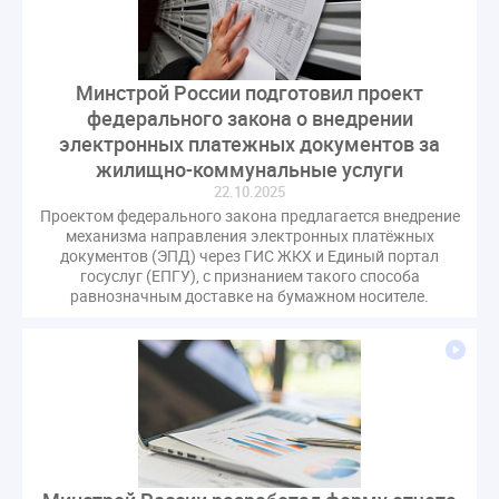
Комиссия РСПП по ЖКХ
Конституционный Суд
Кошелев Пахомов
Лицензии
М.Геллер
МЧС
НК РФ
Награды
Новая УК
ПМЭФ-2024
Минстрой России подготовил проект
ПМЮФ
ПМЮФ-2024
Перепланировка ОДИ
федерального закона о внедрении
Пломба
Поручение Президента
электронных платежных документов за
жилищно-коммунальные услуги
Правительства РФ
Правительство диагностика
22.10.2025
Праздники
РКЦ
Разъяснения
Проектом федерального закона предлагается внедрение
Регулирование Малахов
Резолюция
Рейтинг
механизма направления электронных платёжных
документов (ЭПД) через ГИС ЖКХ и Единый портал
Свидетельство о поверке
Собрание собственников
госуслуг (ЕПГУ), с признанием такого способа
равнозначным доставке на бумажном носителе.
Соглашение о сотрудничестве
Статья
Стратегия развития ЖКХ 2030
Судебная практика ЖКХ
Требования
Форум
Цифорвизация
арендатор
вентиляционные каналы
внеплановые проверки
вода
выбор УК
гарантийная управляющая компания