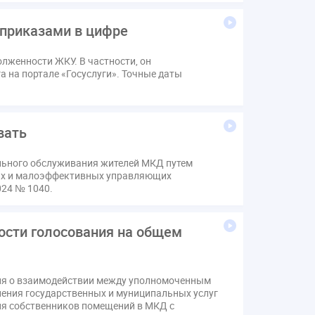
в
Лицензии
М.Геллер
МЧС
 приказами в цифре
Поручение Президента
хов
Резолюция
Рейтинг
лженности ЖКУ. В частности, он
звития ЖКХ 2030
Судебная практика ЖКХ
 на портале «Госуслуги». Точные даты
вода
выбор УК
н
депутаты
дисквалификация
изменения в Положение
индексация
вать
коррупция
микрогенерация
надзор
льного обслуживания жителей МКД путем
щедомовой прибор учета
общее собрание
ных и малоэффективных управляющих
аривание ОСС
перелицензирование
024 № 1040.
стройка
провайдер
прогород
тистика
страхование МКД
ости голосования на общем
м
экспертный совет
энергосервис
ия о взаимодействии между уполномоченным
ения государственных и муниципальных услуг
ния собственников помещений в МКД с