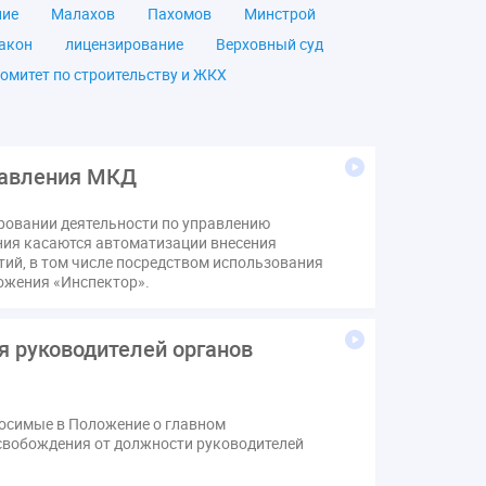
ние
Малахов
Пахомов
Минстрой
акон
лицензирование
Верховный суд
омитет по строительству и ЖКХ
чество
ОСС
Правила
дпись
ВДГО
ВКГО
ензия
операторы связи
проверки
равления МКД
щение
общее имущество
провайдеры
ровании деятельности по управлению
Ф
КоАП РФ
Почта России
РСО
ения касаются автоматизации внесения
тветственность
пени по жку
тий, в том числе посредством использования
ожения «Инспектор».
вет
ЕИРЦ
Жилищная инспекция
я палата
Проект
Рабочая группа
я руководителей органов
Сотрудничество
вебинар
онная система ЖКХ
контроль
мирование ЖКХ
1 сентября
2035
носимые в Положение о главном
Дума
ЕФИЦ
свобождения от должности руководителей
Законотворчество
Заседание
ИПУ