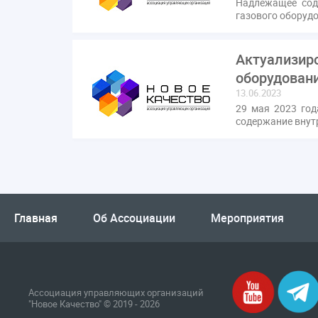
Надлежащее сод
газового оборуд
Актуализиро
оборудован
13.06.2023
29 мая 2023 год
содержание внут
Главная
Об Ассоциации
Мероприятия
Ассоциация управляющих организаций
"Новое Качество" © 2019 - 2026