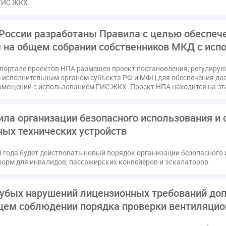
ГИС ЖКХ.
России разработаны Правила с целью обеспеч
я на общем собрании собственников МКД с ис
портале проектов НПА размещен проект постановления, регулиру
исполнительным органом субъекта РФ и МФЦ для обеспечения дос
омещений с использованием ГИС ЖКХ. Проект НПА находится на эт
ла организации безопасного использования и 
ных технических устройств
4 года будет действовать новый порядок организации безопасного
орм для инвалидов, пассажирских конвейеров и эскалаторов.
рубых нарушений лицензионных требований до
ем соблюдении порядка проверки вентиляцио