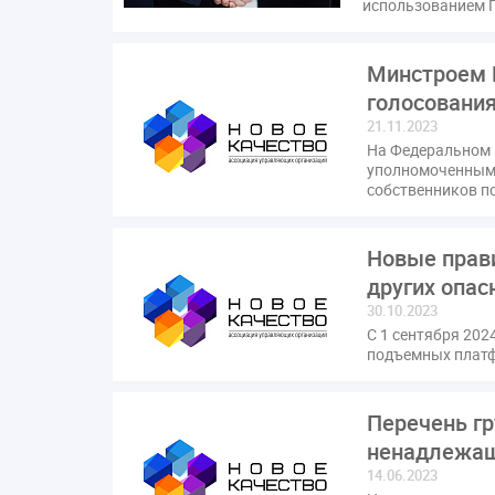
использованием 
Минстроем 
голосовани
21.11.2023
На Федеральном 
уполномоченным 
собственников п
Новые прави
других опас
30.10.2023
С 1 сентября 202
подъемных платф
Перечень г
ненадлежащ
14.06.2023