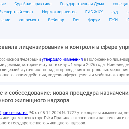
ние
Судебная практика
Государственная Дума
совеща
Экспертный совет
Нормотворчество
ГИС ЖКХ
суд
з
нение
капремонт
Вебинар
Газ
форум
ГЖИ
К
а ЖКУ
Постановление Правительства РФ
ЖКУ
Новое ка
я
Постановление
Правительство РФ
исполнительная на
мов
ТКО
ЭкспертЖКХ
договор управления МКД
лиц
равила лицензирования и контроля в сфере уп
азовое оборудование
государственная дума
лифт
обра
оссийской Федерации
утвердило изменения
в Положение о лицензи
ющие организации
Альберт Короленко
Госуслуги
ЖК Р
 домами, которые вступят в силу с 1 марта 2026 года. Нововвед
я
налоговая реформа
общее собрание собственников
о
р лицензий и уточняют порядок проведения контрольных мероприя
ионного взаимодействия, видеоконференцсвязи и мобильного прил
штраф
ВОК
Всероссийское совещание
ГД
Госсо
ования
Казань
МВД
Минфин
НДС
Общественна
е и собеседование: новая процедура назначени
 регулирование ГЖИ лицензирование надзор
Совет Федерации
нного жилищного надзора
кт
запрет на уступку
запрос
инициатива
информаци
лата услуг
отчетность УК
персональные данные
рефор
Правительства
РФ от 05.12.2024 № 1727 утверждены изменения, в
РФ
ГУО
Геллер
Государственная дума
Дезинфекция
жилищном инспекторе РФ и Правила согласования назначения и о
ьного государственного жилищного надзора.
в Кошелев
Законопроект теплоснабжение ответственность