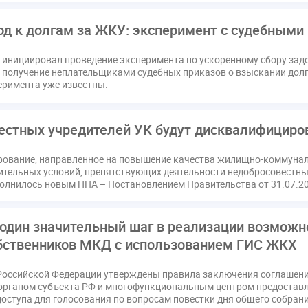
ссия РСПП по ЖКХ
Конституционный Суд
Кошелев Пахомо
д к долгам за ЖКУ: эксперимент с судебными
ПМЮФ
ПМЮФ-2024
Перепланировка ОДИ
Пломба
Праздники
РКЦ
Разъяснения
Регулирование Мала
 инициировал проведение эксперимента по ускоренному сбору задо
ков
Соглашение о сотрудничестве
Статья
Стратегия ра
 получение неплательщиками судебных приказов о взыскании долга
еримента уже известны.
датор
вентиляционные каналы
внеплановые проверки
ующие управляющие организации
госпошлина
демоэкзаме
жилищный надзор
закон о банкротстве
изменения в ЖК РФ
естных учредителей УК будут дисквалифициро
квалифэкзамен
кворум ОСС
коммунальные ресурсы
рование, направленное на повышение качества жилищно-коммуна
расходы
нормотворчество
общедомовое имущество
об
ительных условий, препятствующих деятельности недобросовест
дия
оплата отопления
особенности взимания пени
осп
полнилось новым НПА – Постановлением Правительства от 31.07.2
безопасность
прекращение договора
прибор учета
при
страция
реестр УК
связь
совет МКД
спикер
ста
один значительный шаг в реализации возможн
кая документация
техпаспорт
требования УК
умный до
бственников МКД с использованием ГИС ЖКХ
Российской Федерации утверждены правила заключения соглашен
органом субъекта РФ и многофункциональным центром предоставл
доступа для голосования по вопросам повестки дня общего собра