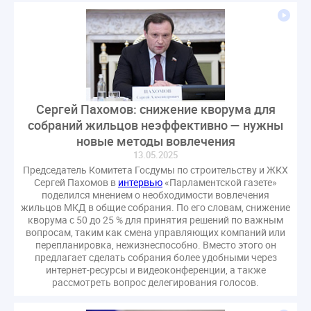
газовое оборудование
государственная дума
лифт
обращение
общее имущество
провайдеры
проверки ЖКХ
саморегулирование
управляющие организации
Альберт Короленко
Госуслуги
ЖК РФ
КоАП РФ
Почта России
РСО
Стандарты и качество
встреча
Сергей Пахомов: снижение кворума для
собраний жильцов неэффективно — нужны
мероприятия
налоговая реформа
новые методы вовлечения
общее собрание собственников
ответственность
13.05.2025
пени по жку
перерасчет платы
тарифы
Председатель Комитета Госдумы по строительству и ЖКХ
Сергей Пахомов в
интервью
«Парламентской газете»
теплоснабжение
штраф
ВОК
поделился мнением о необходимости вовлечения
Всероссийское совещание
ГД
Госсовет
жильцов МКД в общие собрания. По его словам, снижение
кворума с 50 до 25 % для принятия решений по важным
ЕИРЦ
Жилищная инспекция
Закон Хинштейна
вопросам, таким как смена управляющих компаний или
Зарубежный опыт
Исследования
Казань
перепланировка, нежизнеспособно. Вместо этого он
предлагает сделать собрания более удобными через
МВД
Минфин
НДС
Общественная палата
интернет-ресурсы и видеоконференции, а также
Проект
Рабочая группа
рассмотреть вопрос делегирования голосов.
Регулирование Персональные данные ЕГРН