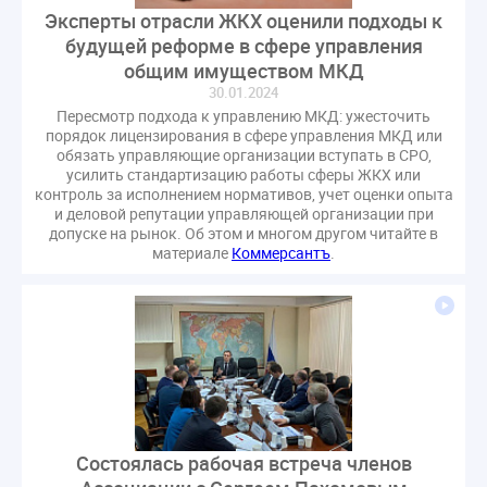
Комиссия РСПП по ЖКХ
Конституционный Суд
Эксперты отрасли ЖКХ оценили подходы к
будущей реформе в сфере управления
Кошелев Пахомов
Лицензии
М.Геллер
МЧС
общим имуществом МКД
НК РФ
Награды
Новая УК
ПМЭФ-2024
30.01.2024
ПМЮФ
ПМЮФ-2024
Перепланировка ОДИ
Пересмотр подхода к управлению МКД: ужесточить
порядок лицензирования в сфере управления МКД или
Пломба
Поручение Президента
обязать управляющие организации вступать в СРО,
Правительства РФ
Правительство диагностика
усилить стандартизацию работы сферы ЖКХ или
контроль за исполнением нормативов, учет оценки опыта
Праздники
РКЦ
Разъяснения
и деловой репутации управляющей организации при
Регулирование Малахов
Резолюция
Рейтинг
допуске на рынок. Об этом и многом другом читайте в
материале
Коммерсантъ
.
Свидетельство о поверке
Собрание собственников
Соглашение о сотрудничестве
Статья
Стратегия развития ЖКХ 2030
Судебная практика ЖКХ
Требования
Форум
Цифорвизация
арендатор
вентиляционные каналы
внеплановые проверки
вода
выбор УК
Состоялась рабочая встреча членов
гарантийная управляющая компания