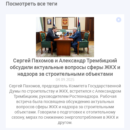
Посмотреть все теги
ЛикбезЖКХ
ЖКХ
Строительная неделя
Экспертный совет
Нормотворчество
ГИС ЖКХ
суд
закон
лицензирование
Верховный суд
управляющие компании
МКД
Экспертное мнение
капремонт
Вебинар
Газ
форум
ГЖИ
Комитет по строительству и ЖКХ
Малахов Конференция
Обсуждение
Пени за ЖКУ
Сергей Пахомов и Александр Трембицкий
Постановление Правительства РФ
ЖКУ
обсудили актуальные вопросы сферы ЖКХ и
Новое качество
ОСС
Правила
надзора за строительными объектами
задолженность граждан
ГОСТ
Мероприятия
04.09.2025
Постановление
Правительство РФ
Сергей Пахомов, председатель Комитета Государственной
Думы по строительству и ЖКХ, встретился с Александром
исполнительная надпись
ВДГО
ВКГО
Трембицким, руководителем Ростехнадзора. Рабочая
встреча была посвящена обсуждению актуальных
Персональные данные
Приказ
Сергей Пахомов
вопросов сферы ЖКХ и надзора за строительными
ТКО
ЭкспертЖКХ
договор управления МКД
объектами. Говорили о подготовке к отопительному
сезону, мерах по снижению энергопотребления в ЖКХ и
лицензия
операторы связи
проверки
другом.
управляющая компания
Интервью
УК