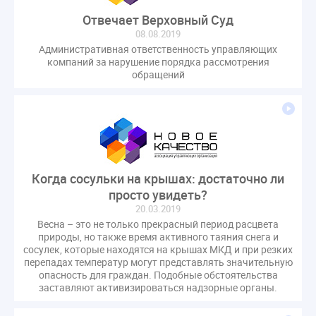
Комиссия РСПП по ЖКХ
Конституционный Суд
Отвечает Верховный Суд
Кошелев Пахомов
Лицензии
М.Геллер
МЧС
08.08.2019
НК РФ
Административная ответственность управляющих
Награды
Новая УК
ПМЭФ-2024
компаний за нарушение порядка рассмотрения
ПМЮФ
ПМЮФ-2024
Перепланировка ОДИ
обращений
Пломба
Поручение Президента
Правительства РФ
Правительство диагностика
Праздники
РКЦ
Разъяснения
Регулирование Малахов
Резолюция
Рейтинг
Свидетельство о поверке
Собрание собственников
Когда сосульки на крышах: достаточно ли
Соглашение о сотрудничестве
Статья
просто увидеть?
Стратегия развития ЖКХ 2030
20.03.2019
Весна – это не только прекрасный период расцвета
Судебная практика ЖКХ
Требования
Форум
природы, но также время активного таяния снега и
Цифорвизация
арендатор
сосулек, которые находятся на крышах МКД и при резких
перепадах температур могут представлять значительную
вентиляционные каналы
внеплановые проверки
опасность для граждан. Подобные обстоятельства
вода
выбор УК
заставляют активизироваться надзорные органы.
гарантийная управляющая компания