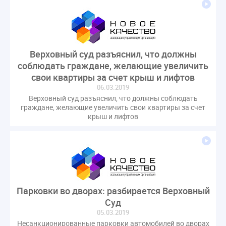
гарантирующие управляющие организации
госпошлина
демоэкзамен
депутаты
дисквалификация
документ
единство измерений
жалобы
жилищный надзор
Верховный суд разъяснил, что должны
закон о банкротстве
изменения в ЖК РФ
соблюдать граждане, желающие увеличить
свои квартиры за счет крыш и лифтов
изменения в Положение
индексация
06.03.2019
индикаторы риска
кадры
категория риска
Верховный суд разъяснил, что должны соблюдать
квалифэкзамен
кворум ОСС
граждане, желающие увеличить свои квартиры за счет
крыш и лифтов
коммунальные ресурсы
коррупция
микрогенерация
надзор
неосновательное обогащение
непредвиденные расходы
нормотворчество
общедомовое имущество
Парковки во дворах: разбирается Верховный
общедомовой прибор учета
общее собрание
Суд
общественный совет
объект культурного наследия
05.03.2019
оплата отопления
особенности взимания пени
Несанкционированные парковки автомобилей во дворах