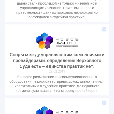
давно стали проблемой не только жителей, но и
оспаривание ОСС
перелицензирование
управляющих компаний. При этом вопрос о
переуступка
плановые проверки
правомерности данных парковок неоднократно
обсуждался в судебной практике.
пожарная безопасность
прекращение договора
прибор учета
пристройка
провайдер
прогород
проект постановления
рабочая группа
регистрация
реестр УК
связь
совет МКД
спикер
статистика
страхование МКД
строительство
судебная практика
Споры между управляющим компаниями и
провайдерами: определение Верховного
техническая документация
техпаспорт
Суда есть – единства практик нет.
требования УК
умный дом
экспертный совет
28.02.2019
энергосервис
Вопрос о размещении телекоммуникационного
оборудования в многоквартирных домах давно являлся
краеугольным в судебной практике. До недавнего
времени суды вставали на сторону провайдеров.