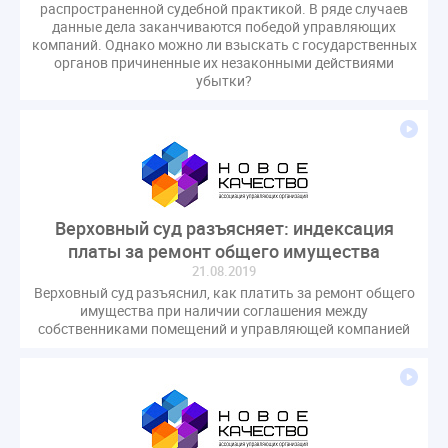
распространенной судебной практикой. В ряде случаев
СРО регулирование ГЖИ лицензирование надзор
данные дела заканчиваются победой управляющих
Совет Федерации
Сотрудничество
вебинар
компаний. Однако можно ли взыскать с государственных
органов причиненные их незаконными действиями
водоснабжение
выставка ЖКХ
законопроект
убытки?
запрет на уступку
запрос
инициатива
информационная система ЖКХ
контроль
круглый стол
мораторий
обсуждение
оплата услуг
отчетность УК
персональные данные
реформирование ЖКХ
Верховный суд разъясняет: индексация
1 сентября
2035
ВЦИОМ
Владимир Путин
платы за ремонт общего имущества
ГИС ЖКС
ГПК РФ
ГУО
Геллер
21.08.2019
Верховный суд разъяснил, как платить за ремонт общего
Государственная дума
Дезинфекция
Дума
имущества при наличии соглашения между
ЕФИЦ
Законопроект Минстрой
собственниками помещений и управляющей компанией
Законопроект Пахомов Кошелев
Законопроект теплоснабжение ответственность
Законотворчество
Заседание
ИПУ
Игорь Владимиров
Качество
Кейс