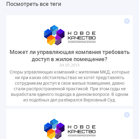
Посмотреть все теги
ЛикбезЖКХ
ЖКХ
Строительная неделя
Экспертный совет
Нормотворчество
ГИС ЖКХ
суд
закон
лицензирование
Верховный суд
управляющие компании
МКД
Экспертное мнение
капремонт
Вебинар
Газ
форум
ГЖИ
Комитет по строительству и ЖКХ
Может ли управляющая компания требовать
Малахов Конференция
Обсуждение
Пени за ЖКУ
доступ в жилое помещение?
Постановление Правительства РФ
ЖКУ
04.09.2019
Споры управляющих компаний с жителями МКД, которые
Новое качество
ОСС
Правила
ни при каких обстоятельствах не хотят представлять
задолженность граждан
ГОСТ
Мероприятия
сотрудникам доступ в свои жилые помещения, давно
стали распространенной практикой. При этом суды не
Постановление
Правительство РФ
выработали единого подхода в данном вопросе. В одном
исполнительная надпись
из подобных дел разбирался Верховный Суд.
ВДГО
ВКГО
Персональные данные
Приказ
Сергей Пахомов
ТКО
ЭкспертЖКХ
договор управления МКД
лицензия
операторы связи
проверки
управляющая компания
Интервью
УК