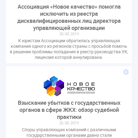
газовое оборудование
государственная дума
Ассоциация «Новое качество» помогла
лифт
обращение
исключить из реестра
общее имущество
дисквалифицированных лиц директора
провайдеры
проверки ЖКХ
саморегулирование
управляющей организации
управляющие организации
Альберт Короленко
30.08.2019
Госуслуги
ЖК РФ
КоАП РФ
Почта России
К юристам Ассоциации обратилась управляющая
компания одного из регионов страны с просьбой помочь
РСО
Стандарты и качество
встреча
в решении проблемы попадания в реестр руководства УК,
мероприятия
налоговая реформа
лицензия которой аннулирована.
общее собрание собственников
ответственность
пени по жку
перерасчет платы
тарифы
теплоснабжение
штраф
ВОК
Всероссийское совещание
ГД
Госсовет
ЕИРЦ
Жилищная инспекция
Закон Хинштейна
Взыскание убытков с государственных
Зарубежный опыт
Исследования
Казань
органов в сфере ЖКХ: обзор судебной
практики
МВД
Минфин
НДС
Общественная палата
26.08.2019
Проект
Рабочая группа
Споры управляющих компаний с различными
Регулирование Персональные данные ЕГРН
государственными органами давно стали