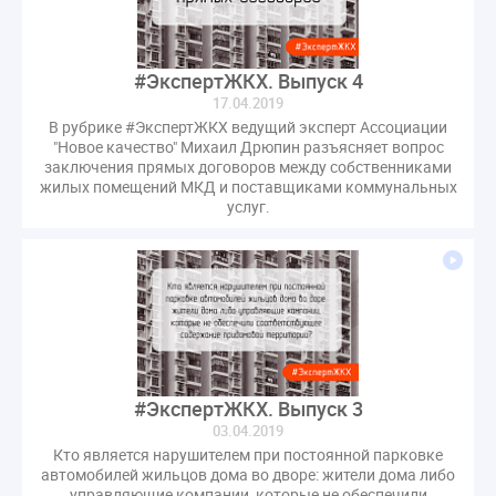
газовое оборудование
государственная дума
лифт
обращение
общее имущество
провайдеры
проверки ЖКХ
саморегулирование
#ЭкспертЖКХ. Выпуск 4
17.04.2019
управляющие организации
Альберт Короленко
В рубрике #ЭкспертЖКХ ведущий эксперт Ассоциации
Госуслуги
ЖК РФ
КоАП РФ
Почта России
"Новое качество" Михаил Дрюпин разъясняет вопрос
заключения прямых договоров между собственниками
РСО
Стандарты и качество
встреча
жилых помещений МКД и поставщиками коммунальных
мероприятия
налоговая реформа
услуг.
общее собрание собственников
ответственность
пени по жку
перерасчет платы
тарифы
теплоснабжение
штраф
ВОК
Всероссийское совещание
ГД
Госсовет
ЕИРЦ
Жилищная инспекция
Закон Хинштейна
Зарубежный опыт
Исследования
Казань
#ЭкспертЖКХ. Выпуск 3
МВД
Минфин
НДС
Общественная палата
03.04.2019
Проект
Рабочая группа
Кто является нарушителем при постоянной парковке
автомобилей жильцов дома во дворе: жители дома либо
Регулирование Персональные данные ЕГРН
управляющие компании, которые не обеспечили