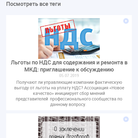
Посмотреть все теги
ЛикбезЖКХ
ЖКХ
Строительная неделя
Экспертный совет
Нормотворчество
ГИС ЖКХ
суд
закон
лицензирование
Верховный суд
управляющие компании
МКД
Экспертное мнение
капремонт
Вебинар
Газ
форум
ГЖИ
Комитет по строительству и ЖКХ
Малахов Конференция
Обсуждение
Пени за ЖКУ
Льготы по НДС для содержания и ремонта в
Постановление Правительства РФ
ЖКУ
МКД: приглашение к обсуждению
Новое качество
ОСС
Правила
05.07.2019
задолженность граждан
ГОСТ
Мероприятия
Получают ли управляющие компании фактическую
выгоду от льготы на уплату НДС? Ассоциация «Новое
Постановление
Правительство РФ
качество» инициирует сбор мнений
представителей профессионального сообщества по
исполнительная надпись
ВДГО
ВКГО
данному вопросу.
Персональные данные
Приказ
Сергей Пахомов
ТКО
ЭкспертЖКХ
договор управления МКД
лицензия
операторы связи
проверки
управляющая компания
Интервью
УК