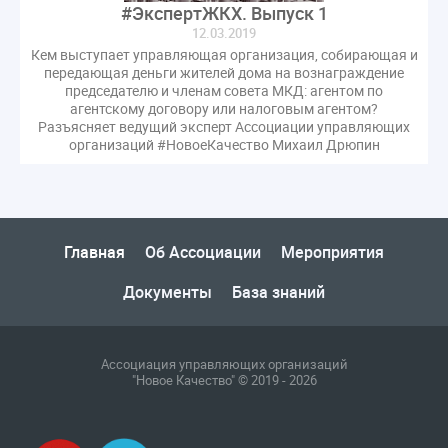
#ЭкспертЖКХ. Выпуск 1
Комиссия РСПП по ЖКХ
Конституционный Суд
12.03.2019
Кошелев Пахомов
Лицензии
М.Геллер
МЧС
Кем выступает управляющая организация, собирающая и
НК РФ
Награды
Новая УК
ПМЭФ-2024
передающая деньги жителей дома на вознаграждение
председателю и членам совета МКД: агентом по
ПМЮФ
ПМЮФ-2024
Перепланировка ОДИ
агентскому договору или налоговым агентом?
Пломба
Поручение Президента
Разъясняет ведущий эксперт Ассоциации управляющих
организаций #НовоеКачество Михаил Дрюпин
Правительства РФ
Правительство диагностика
Праздники
РКЦ
Разъяснения
Регулирование Малахов
Резолюция
Рейтинг
Свидетельство о поверке
Собрание собственников
Главная
Об Ассоциации
Мероприятия
Соглашение о сотрудничестве
Статья
Документы
База знаний
Стратегия развития ЖКХ 2030
Судебная практика ЖКХ
Требования
Форум
Цифорвизация
арендатор
Ассоциация управляющих организаций
вентиляционные каналы
внеплановые проверки
"Новое Качество" © 2019 - 2026
вода
выбор УК
гарантийная управляющая компания