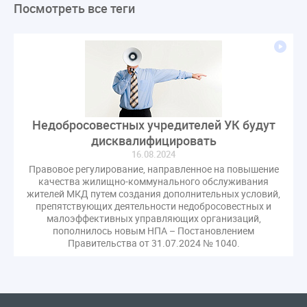
Посмотреть все теги
ЛикбезЖКХ
ЖКХ
Строительная неделя
Экспертный совет
Нормотворчество
ГИС ЖКХ
суд
закон
лицензирование
Верховный суд
управляющие компании
МКД
Экспертное мнение
капремонт
Вебинар
Газ
форум
ГЖИ
Комитет по строительству и ЖКХ
Недобросовестных учредителей УК будут
Малахов Конференция
Обсуждение
Пени за ЖКУ
дисквалифицировать
Постановление Правительства РФ
ЖКУ
16.08.2024
Новое качество
ОСС
Правила
Правовое регулирование, направленное на повышение
качества жилищно-коммунального обслуживания
задолженность граждан
ГОСТ
Мероприятия
жителей МКД путем создания дополнительных условий,
Постановление
Правительство РФ
препятствующих деятельности недобросовестных и
малоэффективных управляющих организаций,
исполнительная надпись
ВДГО
ВКГО
пополнилось новым НПА – Постановлением
Персональные данные
Приказ
Сергей Пахомов
Правительства от 31.07.2024 № 1040.
ТКО
ЭкспертЖКХ
договор управления МКД
лицензия
операторы связи
проверки
управляющая компания
Интервью
УК