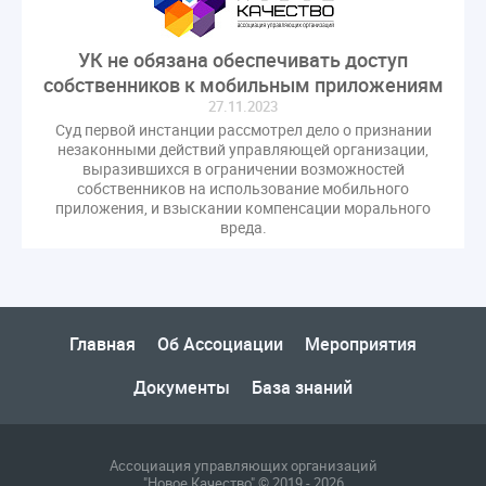
гарантирующие управляющие организации
госпошлина
демоэкзамен
депутаты
УК не обязана обеспечивать доступ
дисквалификация
документ
собственников к мобильным приложениям
единство измерений
жалобы
жилищный надзор
27.11.2023
Суд первой инстанции рассмотрел дело о признании
закон о банкротстве
изменения в ЖК РФ
незаконными действий управляющей организации,
изменения в Положение
индексация
выразившихся в ограничении возможностей
собственников на использование мобильного
индикаторы риска
кадры
категория риска
приложения, и взыскании компенсации морального
вреда.
квалифэкзамен
кворум ОСС
коммунальные ресурсы
коррупция
микрогенерация
надзор
неосновательное обогащение
Главная
Об Ассоциации
Мероприятия
непредвиденные расходы
нормотворчество
общедомовое имущество
Документы
База знаний
общедомовой прибор учета
общее собрание
общественный совет
объект культурного наследия
Ассоциация управляющих организаций
оплата отопления
особенности взимания пени
"Новое Качество" © 2019 - 2026