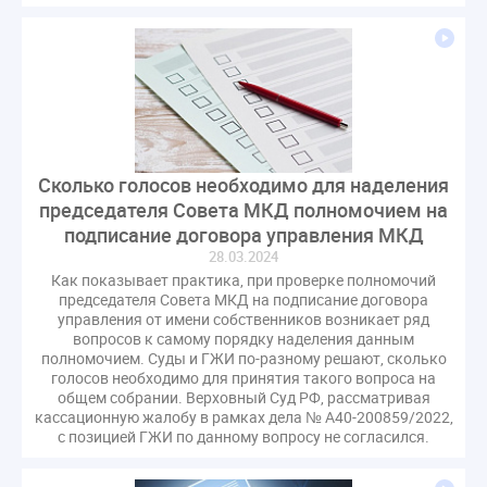
СРО регулирование ГЖИ лицензирование надзор
Совет Федерации
Сотрудничество
вебинар
водоснабжение
выставка ЖКХ
законопроект
запрет на уступку
запрос
инициатива
информационная система ЖКХ
контроль
круглый стол
мораторий
обсуждение
Сколько голосов необходимо для наделения
оплата услуг
отчетность УК
председателя Совета МКД полномочием на
персональные данные
реформирование ЖКХ
подписание договора управления МКД
28.03.2024
1 сентября
2035
ВЦИОМ
Владимир Путин
Как показывает практика, при проверке полномочий
ГИС ЖКС
ГПК РФ
ГУО
Геллер
председателя Совета МКД на подписание договора
управления от имени собственников возникает ряд
Государственная дума
Дезинфекция
Дума
вопросов к самому порядку наделения данным
ЕФИЦ
Законопроект Минстрой
полномочием. Суды и ГЖИ по-разному решают, сколько
голосов необходимо для принятия такого вопроса на
Законопроект Пахомов Кошелев
общем собрании. Верховный Суд РФ, рассматривая
Законопроект теплоснабжение ответственность
кассационную жалобу в рамках дела № А40-200859/2022,
с позицией ГЖИ по данному вопросу не согласился.
Законотворчество
Заседание
ИПУ
Игорь Владимиров
Качество
Кейс