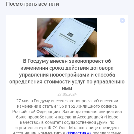
Посмотреть все теги
ЛикбезЖКХ
ЖКХ
Строительная неделя
Экспертный совет
Нормотворчество
ГИС ЖКХ
суд
закон
лицензирование
Верховный суд
управляющие компании
МКД
Экспертное мнение
капремонт
Вебинар
Газ
форум
ГЖИ
Комитет по строительству и ЖКХ
Малахов Конференция
Обсуждение
Пени за ЖКУ
В Госдуму внесен законопроект об
Постановление Правительства РФ
ЖКУ
изменении срока действия договора
Новое качество
ОСС
Правила
управления новостройками и способа
задолженность граждан
ГОСТ
Мероприятия
определения стоимости услуг по управлению
ими
Постановление
Правительство РФ
27.05.2024
исполнительная надпись
ВДГО
ВКГО
27 мая в Госдуму внесен законопроект «О внесении
Персональные данные
Приказ
Сергей Пахомов
изменений в статьи 156 и 162 Жилищного кодекса
Российской Федерации». Законодательная инициатива
ТКО
ЭкспертЖКХ
договор управления МКД
была проработана и передана Ассоциацией «Новое
лицензия
операторы связи
проверки
качество» в Комитет Государственной Думы по
строительству и ЖКХ. Олег Малахов, вице-президент
управляющая компания
Интервью
УК
Ассоциации, комментируя
«Известиям»
предлагаемые