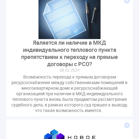
Комиссия РСПП по ЖКХ
Конституционный Суд
Кошелев Пахомов
Лицензии
М.Геллер
МЧС
НК РФ
Награды
Новая УК
ПМЭФ-2024
ПМЮФ
ПМЮФ-2024
Перепланировка ОДИ
Пломба
Поручение Президента
Является ли наличие в МКД
Правительства РФ
Правительство диагностика
индивидуального теплового пункта
препятствием к переходу на прямые
Праздники
РКЦ
Разъяснения
договоры с РСО?
Регулирование Малахов
Резолюция
Рейтинг
08.02.2024
Свидетельство о поверке
Собрание собственников
Возможность перехода к прямым договорам
ресурсоснабжения между собственниками помещений в
Соглашение о сотрудничестве
Статья
многоквартирном доме и ресурсоснабжающей
Стратегия развития ЖКХ 2030
организацией при наличии в МКД индивидуального
теплового пункта вновь была предметом рассмотрения
Судебная практика ЖКХ
Требования
Форум
судебного дела, в рамках которого суд пришел к выводу,
Цифорвизация
арендатор
что такая возможность имеется.
вентиляционные каналы
внеплановые проверки
вода
выбор УК
гарантийная управляющая компания