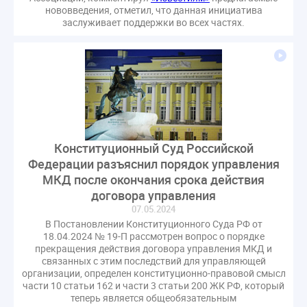
газовое оборудование
государственная дума
нововведения, отметил, что данная инициатива
заслуживает поддержки во всех частях.
лифт
обращение
общее имущество
провайдеры
проверки ЖКХ
саморегулирование
управляющие организации
Альберт Короленко
Госуслуги
ЖК РФ
КоАП РФ
Почта России
РСО
Стандарты и качество
встреча
мероприятия
налоговая реформа
общее собрание собственников
ответственность
Конституционный Суд Российской
Федерации разъяснил порядок управления
пени по жку
перерасчет платы
тарифы
МКД после окончания срока действия
теплоснабжение
штраф
ВОК
договора управления
Всероссийское совещание
ГД
Госсовет
07.05.2024
ЕИРЦ
Жилищная инспекция
Закон Хинштейна
В Постановлении Конституционного Суда РФ от
18.04.2024 № 19-П рассмотрен вопрос о порядке
Зарубежный опыт
Исследования
Казань
прекращения действия договора управления МКД и
МВД
Минфин
НДС
Общественная палата
связанных с этим последствий для управляющей
организации, определен конституционно-правовой смысл
Проект
Рабочая группа
части 10 статьи 162 и части 3 статьи 200 ЖК РФ, который
Регулирование Персональные данные ЕГРН
теперь является общеобязательным