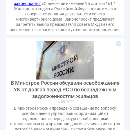
законопроект
«О внесении изменений в статью 161.1
гарантирующие управляющие организации
Жилищного кодекса Российской Федерации» в части
госпошлина
демоэкзамен
депутаты
совершенствования деятельности совета
многоквартирного дома. Законопроект предлагает
дисквалификация
документ
запретить выбор председателя совета МКД без его
единство измерений
жалобы
жилищный надзор
письменного согласия, а также уточняет его полномочия.
закон о банкротстве
изменения в ЖК РФ
изменения в Положение
индексация
индикаторы риска
кадры
категория риска
квалифэкзамен
кворум ОСС
коммунальные ресурсы
коррупция
микрогенерация
надзор
В Минстрое России обсудили освобождение
неосновательное обогащение
УК от долгов перед РСО по безнадежным
непредвиденные расходы
нормотворчество
задолженностям жильцов
общедомовое имущество
16.09.2025
В Минстрое России проведено совещание по вопросу
общедомовой прибор учета
общее собрание
освобождения управляющих организаций от
общественный совет
объект культурного наследия
задолженности перед ресурсоснабжающими
организациями при признании долгов физических лиц за
оплата отопления
особенности взимания пени
потребленные коммунальные услуги безнадежной в