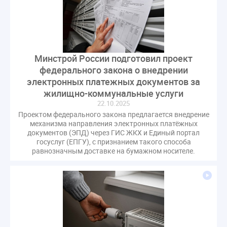
СРО регулирование ГЖИ лицензирование надзор
Совет Федерации
Сотрудничество
вебинар
водоснабжение
выставка ЖКХ
законопроект
запрет на уступку
запрос
инициатива
Минстрой России подготовил проект
информационная система ЖКХ
контроль
федерального закона о внедрении
круглый стол
мораторий
обсуждение
электронных платежных документов за
жилищно-коммунальные услуги
оплата услуг
отчетность УК
22.10.2025
персональные данные
реформирование ЖКХ
Проектом федерального закона предлагается внедрение
1 сентября
2035
ВЦИОМ
Владимир Путин
механизма направления электронных платёжных
документов (ЭПД) через ГИС ЖКХ и Единый портал
ГИС ЖКС
ГПК РФ
ГУО
Геллер
госуслуг (ЕПГУ), с признанием такого способа
Государственная дума
Дезинфекция
Дума
равнозначным доставке на бумажном носителе.
ЕФИЦ
Законопроект Минстрой
Законопроект Пахомов Кошелев
Законопроект теплоснабжение ответственность
Законотворчество
Заседание
ИПУ
Игорь Владимиров
Качество
Кейс