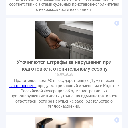
оспаривание ОСС
перелицензирование
соответствии с актами судебных приставов-исполнителей
о невозможности взыскания.
переуступка
плановые проверки
пожарная безопасность
прекращение договора
прибор учета
пристройка
провайдер
прогород
проект постановления
рабочая группа
регистрация
реестр УК
связь
совет МКД
спикер
статистика
страхование МКД
строительство
судебная практика
Уточняются штрафы за нарушения при
подготовке к отопительному сезону
техническая документация
техпаспорт
15.09.2025
требования УК
умный дом
экспертный совет
Правительством РФ в Государственную Думу внесен
энергосервис
законопроект
, предусматривающий изменения в Кодексе
Российской Федерации об административных
правонарушениях в части уточнения административной
ответственности за нарушение законодательства о
теплоснабжении.