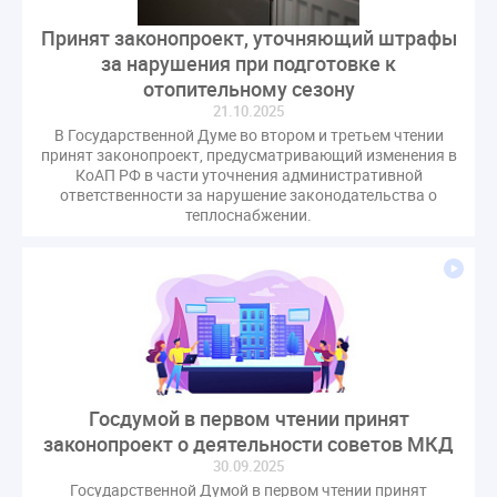
Комиссия РСПП по ЖКХ
Конституционный Суд
Принят законопроект, уточняющий штрафы
Кошелев Пахомов
Лицензии
М.Геллер
МЧС
за нарушения при подготовке к
НК РФ
Награды
Новая УК
ПМЭФ-2024
отопительному сезону
ПМЮФ
ПМЮФ-2024
Перепланировка ОДИ
21.10.2025
В Государственной Думе во втором и третьем чтении
Пломба
Поручение Президента
принят законопроект, предусматривающий изменения в
Правительства РФ
Правительство диагностика
КоАП РФ в части уточнения административной
ответственности за нарушение законодательства о
Праздники
РКЦ
Разъяснения
теплоснабжении.
Регулирование Малахов
Резолюция
Рейтинг
Свидетельство о поверке
Собрание собственников
Соглашение о сотрудничестве
Статья
Стратегия развития ЖКХ 2030
Судебная практика ЖКХ
Требования
Форум
Цифорвизация
арендатор
Госдумой в первом чтении принят
вентиляционные каналы
внеплановые проверки
законопроект о деятельности советов МКД
вода
выбор УК
30.09.2025
гарантийная управляющая компания
Государственной Думой в первом чтении принят