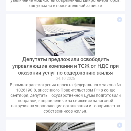
увеличение мощностей современных микрогенераторов,
газовое оборудование
государственная дума
как указано в пояснительной записке.
лифт
обращение
общее имущество
провайдеры
проверки ЖКХ
саморегулирование
управляющие организации
Альберт Короленко
Госуслуги
ЖК РФ
КоАП РФ
Почта России
РСО
Стандарты и качество
встреча
мероприятия
налоговая реформа
Депутаты предложили освободить
общее собрание собственников
ответственность
управляющие компании и ТСЖ от НДС при
пени по жку
перерасчет платы
тарифы
оказании услуг по содержанию жилья
теплоснабжение
штраф
ВОК
24.10.2025
В рамках рассмотрения проекта федерального закона №
Всероссийское совещание
ГД
Госсовет
1026190-8, внесённого Правительством РФ в конце
ЕИРЦ
Жилищная инспекция
Закон Хинштейна
сентября, депутаты Государственной Думы подготовили
поправки, направленные на снижение налоговой
Зарубежный опыт
Исследования
Казань
нагрузки на управляющие организации и товарищества
МВД
Минфин
НДС
Общественная палата
собственников жилья.
Проект
Рабочая группа
Регулирование Персональные данные ЕГРН