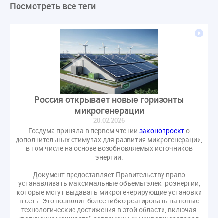
Посмотреть все теги
ЛикбезЖКХ
ЖКХ
Строительная неделя
Экспертный совет
Нормотворчество
ГИС ЖКХ
суд
закон
лицензирование
Верховный суд
управляющие компании
МКД
Экспертное мнение
капремонт
Вебинар
Газ
форум
ГЖИ
Комитет по строительству и ЖКХ
Малахов Конференция
Обсуждение
Пени за ЖКУ
Россия открывает новые горизонты
Постановление Правительства РФ
ЖКУ
микрогенерации
Новое качество
ОСС
Правила
20.02.2026
задолженность граждан
ГОСТ
Мероприятия
Госдума приняла в первом чтении
законопроект
о
дополнительных стимулах для развития микрогенерации,
Постановление
Правительство РФ
в том числе на основе возобновляемых источников
исполнительная надпись
ВДГО
ВКГО
энергии.
Персональные данные
Приказ
Сергей Пахомов
Документ предоставляет Правительству право
устанавливать максимальные объемы электроэнергии,
ТКО
ЭкспертЖКХ
договор управления МКД
которые могут выдавать микрогенерирующие установки
лицензия
операторы связи
проверки
в сеть. Это позволит более гибко реагировать на новые
технологические достижения в этой области, включая
управляющая компания
Интервью
УК