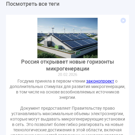
Посмотреть все теги
ЛикбезЖКХ
ЖКХ
Строительная неделя
Экспертный совет
Нормотворчество
ГИС ЖКХ
суд
закон
лицензирование
Верховный суд
управляющие компании
МКД
Экспертное мнение
капремонт
Вебинар
Газ
форум
ГЖИ
Комитет по строительству и ЖКХ
Малахов Конференция
Обсуждение
Пени за ЖКУ
Россия открывает новые горизонты
Постановление Правительства РФ
ЖКУ
микрогенерации
Новое качество
ОСС
Правила
20.02.2026
задолженность граждан
ГОСТ
Мероприятия
Госдума приняла в первом чтении
законопроект
о
дополнительных стимулах для развития микрогенерации,
Постановление
Правительство РФ
в том числе на основе возобновляемых источников
исполнительная надпись
ВДГО
ВКГО
энергии.
Персональные данные
Приказ
Сергей Пахомов
Документ предоставляет Правительству право
устанавливать максимальные объемы электроэнергии,
ТКО
ЭкспертЖКХ
договор управления МКД
которые могут выдавать микрогенерирующие установки
лицензия
операторы связи
проверки
в сеть. Это позволит более гибко реагировать на новые
технологические достижения в этой области, включая
управляющая компания
Интервью
УК