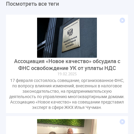
Посмотреть все теги
ЛикбезЖКХ
ЖКХ
Строительная неделя
Экспертный совет
Нормотворчество
ГИС ЖКХ
суд
закон
лицензирование
Верховный суд
управляющие компании
МКД
Экспертное мнение
капремонт
Вебинар
Газ
форум
ГЖИ
Комитет по строительству и ЖКХ
Малахов Конференция
Обсуждение
Пени за ЖКУ
Ассоциация «Новое качество» обсудила с
Постановление Правительства РФ
ЖКУ
ФНС освобождение УК от уплаты НДС
Новое качество
ОСС
Правила
19.02.2025
задолженность граждан
ГОСТ
Мероприятия
17 февраля состоялось совещание, организованное ФНС,
по вопросу влияния изменений, внесенных в налоговое
Постановление
Правительство РФ
законодательство, на предпринимательскую
исполнительная надпись
ВДГО
ВКГО
деятельность по управлению многоквартирными домами.
Ассоциацию «Новое качество» на совещании представил
Персональные данные
Приказ
Сергей Пахомов
эксперт в сфере ЖКХ Илья Чучман.
ТКО
ЭкспертЖКХ
договор управления МКД
лицензия
операторы связи
проверки
управляющая компания
Интервью
УК