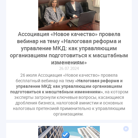
газовое оборудование
государственная дума
лифт
обращение
общее имущество
провайдеры
проверки ЖКХ
саморегулирование
управляющие организации
Альберт Короленко
Ассоциация «Новое качество» провела
Госуслуги
ЖК РФ
КоАП РФ
Почта России
вебинар на тему «Налоговая реформа и
управление МКД: как управляющим
РСО
Стандарты и качество
встреча
организациям подготовиться к масштабным
мероприятия
налоговая реформа
изменениям»
общее собрание собственников
ответственность
26.07.2024
пени по жку
перерасчет платы
тарифы
26 июля Ассоциация «Новое качество» провела
бесплатный вебинар на тему
«Налоговая реформа и
теплоснабжение
штраф
ВОК
управление МКД: как управляющим организациям
Всероссийское совещание
ГД
Госсовет
подготовиться к масштабным изменениям»
, на котором
эксперты затронули ключевые вопросы, касающиеся
ЕИРЦ
Жилищная инспекция
Закон Хинштейна
дробления бизнеса, налоговой амнистии и основных
Зарубежный опыт
Исследования
Казань
налоговых претензией применительно к управляющим
организациям.
МВД
Минфин
НДС
Общественная палата
Проект
Рабочая группа
Регулирование Персональные данные ЕГРН