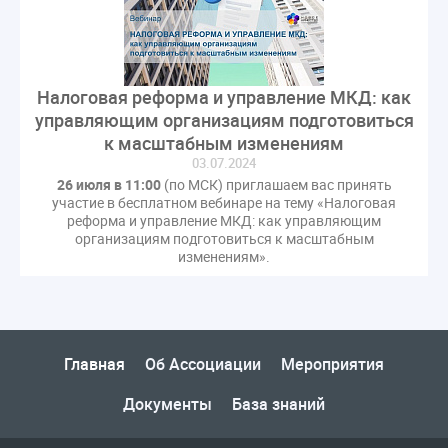
СРО регулирование ГЖИ лицензирование надзор
Совет Федерации
Сотрудничество
вебинар
водоснабжение
выставка ЖКХ
законопроект
Налоговая реформа и управление МКД: как
запрет на уступку
запрос
инициатива
управляющим организациям подготовиться
информационная система ЖКХ
контроль
к масштабным изменениям
круглый стол
мораторий
обсуждение
03.07.2024
оплата услуг
отчетность УК
26 июля в 11:00
(по МСК) приглашаем вас принять
участие в бесплатном вебинаре на тему «Налоговая
персональные данные
реформирование ЖКХ
реформа и управление МКД: как управляющим
1 сентября
2035
ВЦИОМ
Владимир Путин
организациям подготовиться к масштабным
изменениям».
ГИС ЖКС
ГПК РФ
ГУО
Геллер
Государственная дума
Дезинфекция
Дума
ЕФИЦ
Законопроект Минстрой
Законопроект Пахомов Кошелев
Главная
Об Ассоциации
Мероприятия
Законопроект теплоснабжение ответственность
Документы
База знаний
Законотворчество
Заседание
ИПУ
Игорь Владимиров
Качество
Кейс