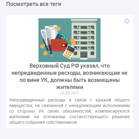
Посмотреть все теги
ЛикбезЖКХ
ЖКХ
Строительная неделя
Экспертный совет
Нормотворчество
ГИС ЖКХ
суд
закон
лицензирование
Верховный суд
управляющие компании
МКД
Экспертное мнение
капремонт
Вебинар
Газ
форум
ГЖИ
Комитет по строительству и ЖКХ
Малахов Конференция
Обсуждение
Пени за ЖКУ
Верховный Суд РФ указал, что
Постановление Правительства РФ
ЖКУ
непредвиденные расходы, возникающие не
Новое качество
ОСС
Правила
по вине УК, должны быть возмещены
задолженность граждан
ГОСТ
Мероприятия
жителями
Постановление
Правительство РФ
24.08.2021
Непредвиденные расходы в связи с кражей общего
исполнительная надпись
ВДГО
ВКГО
имущества, не связанной с ненадлежащим исполнением
Персональные данные
Приказ
Сергей Пахомов
со стороны УК своих обязанностей, компенсируются
жителями на основании соответствующего решения
ТКО
ЭкспертЖКХ
договор управления МКД
общего собрания собственников.
лицензия
операторы связи
проверки
управляющая компания
Интервью
УК