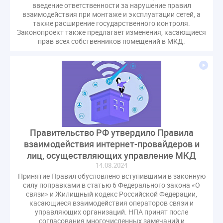
введение ответственности за нарушение правил
СРО регулирование ГЖИ лицензирование надзор
взаимодействия при монтаже и эксплуатации сетей, а
Совет Федерации
Сотрудничество
вебинар
также расширение государственного контроля.
Законопроект также предлагает изменения, касающиеся
водоснабжение
выставка ЖКХ
законопроект
прав всех собственников помещений в МКД.
запрет на уступку
запрос
инициатива
информационная система ЖКХ
контроль
круглый стол
мораторий
обсуждение
оплата услуг
отчетность УК
персональные данные
реформирование ЖКХ
1 сентября
2035
ВЦИОМ
Владимир Путин
Правительство РФ утвердило Правила
ГИС ЖКС
ГПК РФ
ГУО
Геллер
взаимодействия интернет-провайдеров и
Государственная дума
Дезинфекция
Дума
лиц, осуществляющих управление МКД
ЕФИЦ
Законопроект Минстрой
14.08.2024
Законопроект Пахомов Кошелев
Принятие Правил обусловлено вступившими в законную
силу поправками в статью 6 Федерального закона «О
Законопроект теплоснабжение ответственность
связи» и Жилищный кодекс Российской Федерации,
Законотворчество
Заседание
ИПУ
касающиеся взаимодействия операторов связи и
управляющих организаций. НПА принят после
Игорь Владимиров
Качество
Кейс
согласования многочисленных замечаний и