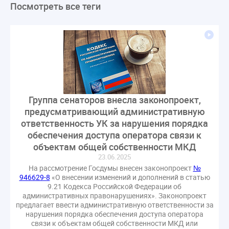
Посмотреть все теги
ЛикбезЖКХ
ЖКХ
Строительная неделя
Экспертный совет
Нормотворчество
ГИС ЖКХ
суд
закон
лицензирование
Верховный суд
управляющие компании
МКД
Экспертное мнение
капремонт
Вебинар
Газ
форум
ГЖИ
Комитет по строительству и ЖКХ
Малахов Конференция
Обсуждение
Пени за ЖКУ
Группа сенаторов внесла законопроект,
Постановление Правительства РФ
ЖКУ
предусматривающий административную
Новое качество
ОСС
Правила
ответственность УК за нарушения порядка
обеспечения доступа оператора связи к
задолженность граждан
ГОСТ
Мероприятия
объектам общей собственности МКД
Постановление
Правительство РФ
23.06.2025
исполнительная надпись
ВДГО
ВКГО
На рассмотрение Госдумы внесен законопроект
№
946629-8
«О внесении изменений и дополнений в статью
Персональные данные
Приказ
Сергей Пахомов
9.21 Кодекса Российской Федерации об
ТКО
ЭкспертЖКХ
договор управления МКД
административных правонарушениях». Законопроект
предлагает ввести административную ответственности за
лицензия
операторы связи
проверки
нарушения порядка обеспечения доступа оператора
управляющая компания
Интервью
УК
связи к объектам общей собственности МКД или