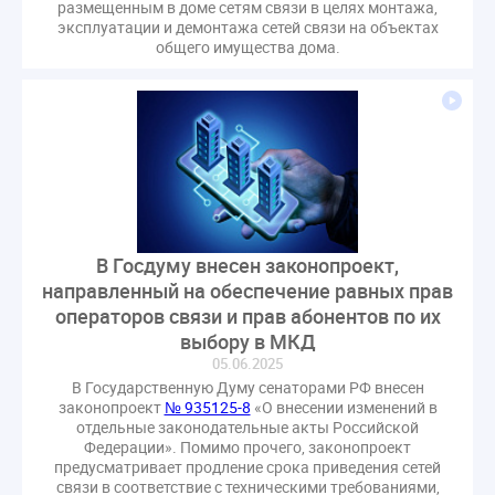
размещенным в доме сетям связи в целях монтажа,
газовое оборудование
государственная дума
эксплуатации и демонтажа сетей связи на объектах
лифт
обращение
общее имущество
общего имущества дома.
провайдеры
проверки ЖКХ
саморегулирование
управляющие организации
Альберт Короленко
Госуслуги
ЖК РФ
КоАП РФ
Почта России
РСО
Стандарты и качество
встреча
мероприятия
налоговая реформа
общее собрание собственников
ответственность
В Госдуму внесен законопроект,
пени по жку
перерасчет платы
тарифы
направленный на обеспечение равных прав
теплоснабжение
штраф
ВОК
операторов связи и прав абонентов по их
Всероссийское совещание
ГД
Госсовет
выбору в МКД
ЕИРЦ
Жилищная инспекция
Закон Хинштейна
05.06.2025
Зарубежный опыт
Исследования
Казань
В Государственную Думу сенаторами РФ внесен
законопроект
№ 935125-8
«О внесении изменений в
МВД
Минфин
НДС
Общественная палата
отдельные законодательные акты Российской
Федерации». Помимо прочего, законопроект
Проект
Рабочая группа
предусматривает продление срока приведения сетей
Регулирование Персональные данные ЕГРН
связи в соответствие с техническими требованиями,