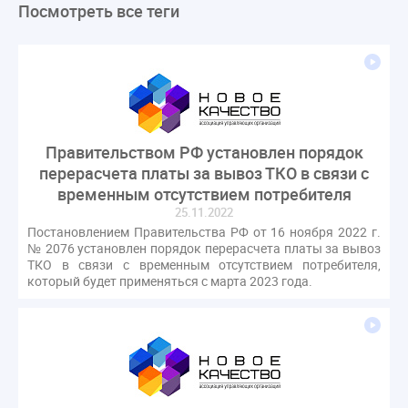
Посмотреть все теги
ЛикбезЖКХ
ЖКХ
Строительная неделя
Экспертный совет
Нормотворчество
ГИС ЖКХ
суд
закон
лицензирование
Верховный суд
управляющие компании
МКД
Экспертное мнение
капремонт
Вебинар
Газ
форум
ГЖИ
Комитет по строительству и ЖКХ
Правительством РФ установлен порядок
Малахов Конференция
Обсуждение
Пени за ЖКУ
перерасчета платы за вывоз ТКО в связи с
Постановление Правительства РФ
ЖКУ
временным отсутствием потребителя
25.11.2022
Новое качество
ОСС
Правила
Постановлением Правительства РФ от 16 ноября 2022 г.
задолженность граждан
ГОСТ
Мероприятия
№ 2076 установлен порядок перерасчета платы за вывоз
ТКО в связи с временным отсутствием потребителя,
Постановление
Правительство РФ
который будет применяться с марта 2023 года.
исполнительная надпись
ВДГО
ВКГО
Персональные данные
Приказ
Сергей Пахомов
ТКО
ЭкспертЖКХ
договор управления МКД
лицензия
операторы связи
проверки
управляющая компания
Интервью
УК