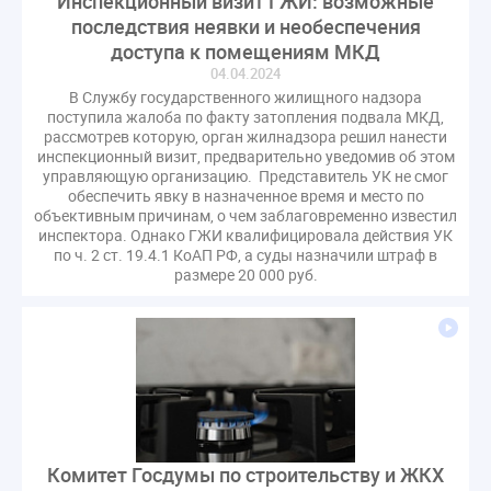
Инспекционный визит ГЖИ: возможные
Комиссия РСПП по ЖКХ
Конституционный Суд
последствия неявки и необеспечения
Кошелев Пахомов
Лицензии
М.Геллер
МЧС
доступа к помещениям МКД
04.04.2024
НК РФ
Награды
Новая УК
ПМЭФ-2024
В Службу государственного жилищного надзора
ПМЮФ
ПМЮФ-2024
Перепланировка ОДИ
поступила жалоба по факту затопления подвала МКД,
рассмотрев которую, орган жилнадзора решил нанести
Пломба
Поручение Президента
инспекционный визит, предварительно уведомив об этом
Правительства РФ
Правительство диагностика
управляющую организацию. Представитель УК не смог
обеспечить явку в назначенное время и место по
Праздники
РКЦ
Разъяснения
объективным причинам, о чем заблаговременно известил
Регулирование Малахов
Резолюция
Рейтинг
инспектора. Однако ГЖИ квалифицировала действия УК
по ч. 2 ст. 19.4.1 КоАП РФ, а суды назначили штраф в
Свидетельство о поверке
Собрание собственников
размере 20 000 руб.
Соглашение о сотрудничестве
Статья
Стратегия развития ЖКХ 2030
Судебная практика ЖКХ
Требования
Форум
Цифорвизация
арендатор
вентиляционные каналы
внеплановые проверки
вода
выбор УК
Комитет Госдумы по строительству и ЖКХ
гарантийная управляющая компания