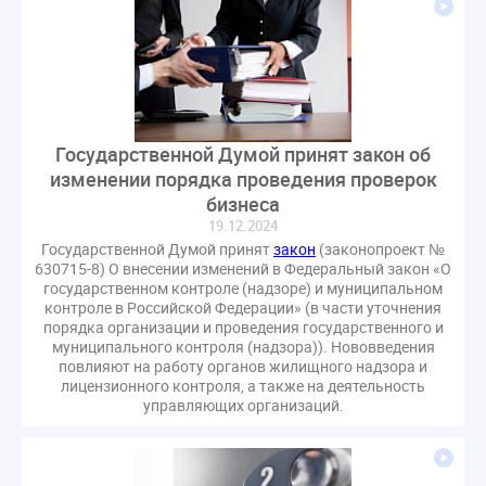
газовое оборудование
государственная дума
лифт
обращение
общее имущество
провайдеры
проверки ЖКХ
саморегулирование
управляющие организации
Альберт Короленко
Госуслуги
ЖК РФ
КоАП РФ
Почта России
Государственной Думой принят закон об
РСО
Стандарты и качество
встреча
изменении порядка проведения проверок
мероприятия
налоговая реформа
бизнеса
19.12.2024
общее собрание собственников
ответственность
Государственной Думой принят
закон
(законопроект №
пени по жку
перерасчет платы
тарифы
630715-8) О внесении изменений в Федеральный закон «О
государственном контроле (надзоре) и муниципальном
теплоснабжение
штраф
ВОК
контроле в Российской Федерации» (в части уточнения
Всероссийское совещание
ГД
Госсовет
порядка организации и проведения государственного и
муниципального контроля (надзора)). Нововведения
ЕИРЦ
Жилищная инспекция
Закон Хинштейна
повлияют на работу органов жилищного надзора и
Зарубежный опыт
Исследования
Казань
лицензионного контроля, а также на деятельность
управляющих организаций.
МВД
Минфин
НДС
Общественная палата
Проект
Рабочая группа
Регулирование Персональные данные ЕГРН