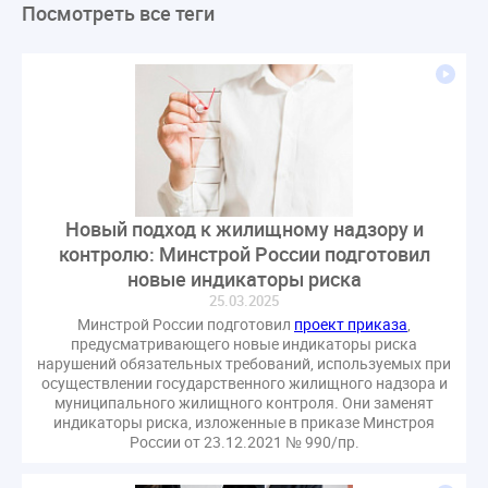
Посмотреть все теги
ЛикбезЖКХ
ЖКХ
Строительная неделя
Экспертный совет
Нормотворчество
ГИС ЖКХ
суд
закон
лицензирование
Верховный суд
управляющие компании
МКД
Экспертное мнение
капремонт
Вебинар
Газ
форум
ГЖИ
Комитет по строительству и ЖКХ
Малахов Конференция
Обсуждение
Пени за ЖКУ
Новый подход к жилищному надзору и
Постановление Правительства РФ
ЖКУ
контролю: Минстрой России подготовил
Новое качество
ОСС
Правила
новые индикаторы риска
задолженность граждан
ГОСТ
Мероприятия
25.03.2025
Постановление
Правительство РФ
Минстрой России подготовил
проект приказа
,
предусматривающего новые индикаторы риска
исполнительная надпись
ВДГО
ВКГО
нарушений обязательных требований, используемых при
Персональные данные
Приказ
Сергей Пахомов
осуществлении государственного жилищного надзора и
муниципального жилищного контроля. Они заменят
ТКО
ЭкспертЖКХ
договор управления МКД
индикаторы риска, изложенные в приказе Минстроя
России от 23.12.2021 № 990/пр.
лицензия
операторы связи
проверки
управляющая компания
Интервью
УК