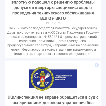
вплотную подошел к решению проблемы
гарантирующие управляющие организации
допуска в квартиры специалистов для
госпошлина
демоэкзамен
депутаты
проведения технического обслуживания
дисквалификация
документ
ВДГО и ВКГО
19.02.2024
единство измерений
жалобы
жилищный надзор
По инициативе председателя Комитета Государственной
закон о банкротстве
изменения в ЖК РФ
Думы по строительству и ЖКХ Сергея Пахомова в Госдуму
изменения в Положение
индексация
внесен законопроект № 552424-8, предусматривающий
изменения норм жилищного и гражданско-
индикаторы риска
кадры
категория риска
процессуального характера, направленные на повышение
уровня безопасности эксплуатации внутридомового и
квалифэкзамен
кворум ОСС
(или) внутриквартирного газового оборудования.
коммунальные ресурсы
коррупция
микрогенерация
надзор
неосновательное обогащение
непредвиденные расходы
нормотворчество
общедомовое имущество
общедомовой прибор учета
общее собрание
общественный совет
объект культурного наследия
Жилинспекция не вправе обращаться в суд с
оспариванием договора управления без
оплата отопления
особенности взимания пени