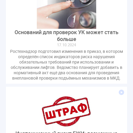
СРО регулирование ГЖИ лицензирование надзор
Совет Федерации
Сотрудничество
вебинар
водоснабжение
выставка ЖКХ
законопроект
запрет на уступку
запрос
инициатива
Оснований для проверок УК может стать
информационная система ЖКХ
контроль
больше
17.10.2024
круглый стол
мораторий
обсуждение
Ростехнадзор подготовил изменения в приказ, в котором
оплата услуг
отчетность УК
определён список индикаторов риска нарушения
обязательных требований при использовании и
персональные данные
реформирование ЖКХ
обслуживании лифтов. Ведомство планирует добавить в
1 сентября
2035
ВЦИОМ
Владимир Путин
нормативный акт ещё два основания для проведения
внеплановой проверки подъёмных механизмов в МКД.
ГИС ЖКС
ГПК РФ
ГУО
Геллер
Государственная дума
Дезинфекция
Дума
ЕФИЦ
Законопроект Минстрой
Законопроект Пахомов Кошелев
Законопроект теплоснабжение ответственность
Законотворчество
Заседание
ИПУ
Игорь Владимиров
Качество
Кейс