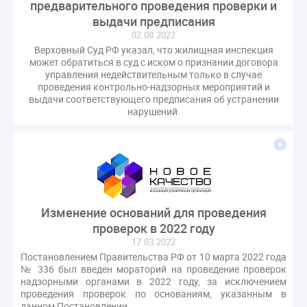
предварительного проведения проверки и
оспаривание ОСС
перелицензирование
выдачи предписания
переуступка
плановые проверки
02.08.2022
пожарная безопасность
прекращение договора
Верховный Суд РФ указал, что жилищная инспекция
может обратиться в суд с иском о признании договора
прибор учета
пристройка
провайдер
управления недействительным только в случае
прогород
проект постановления
рабочая группа
проведения контрольно-надзорных мероприятий и
выдачи соответствующего предписания об устранении
регистрация
реестр УК
связь
совет МКД
нарушений.
спикер
статистика
страхование МКД
строительство
судебная практика
техническая документация
техпаспорт
требования УК
умный дом
экспертный совет
энергосервис
Изменение оснований для проведения
проверок в 2022 году
17.03.2022
Постановлением Правительства РФ от 10 марта 2022 года
№ 336 был введен мораторий на проведение проверок
надзорными органами в 2022 году, за исключением
проведения проверок по основаниям, указанным в
данном Постановлении.