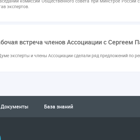
аседании комиссий Общественного совета при Минстрое России 
тав экспертов.
абочая встреча членов Ассоциации с Сергеем
Думе эксперты и члены Ассоциации сделали ряд предложений по 
Документы
База знаний