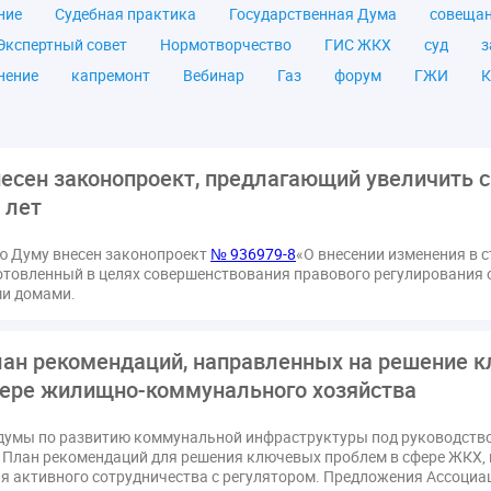
ние
Судебная практика
Государственная Дума
совеща
Экспертный совет
Нормотворчество
ГИС ЖКХ
суд
з
нение
капремонт
Вебинар
Газ
форум
ГЖИ
К
а ЖКУ
Постановление Правительства РФ
ЖКУ
Новое ка
я
Постановление
Правительство РФ
исполнительная на
мов
ТКО
ЭкспертЖКХ
договор управления МКД
лиц
несен законопроект, предлагающий увеличить 
азовое оборудование
государственная дума
лифт
обра
 лет
ющие организации
Альберт Короленко
Госуслуги
ЖК Р
ю Думу внесен законопроект
№ 936979-8
«О внесении изменения в 
я
налоговая реформа
общее собрание собственников
о
отовленный в целях совершенствования правового регулирования 
штраф
ВОК
Всероссийское совещание
ГД
Госсо
и домами.
ования
Казань
МВД
Минфин
НДС
Общественна
 регулирование ГЖИ лицензирование надзор
Совет Федерации
ан рекомендаций, направленных на решение 
кт
запрет на уступку
запрос
инициатива
информаци
фере жилищно-коммунального хозяйства
лата услуг
отчетность УК
персональные данные
рефор
думы по развитию коммунальной инфраструктуры под руководство
РФ
ГУО
Геллер
Государственная дума
Дезинфекция
 План рекомендаций для решения ключевых проблем в сфере ЖКХ, 
в Кошелев
Законопроект теплоснабжение ответственность
я активного сотрудничества с регулятором. Предложения Ассоциа