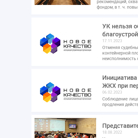
рекомендаций, охв
Игорь Владимиров
Качество
Кейс
Коми
фондом, в т. ч. по
НК РФ
Награды
Новая УК
ПМЭФ-2024
Правительства РФ
Правительство диагностика
УК нельзя о
Свидетельство о поверке
Собрание собственни
благоустро
Требования
Форум
Цифорвизация
арен
17.11.2023
гарантийная управляющая компания
гарантир
Отменяя судебны
контейнерной пл
документ
единство измерений
жалобы
неисполнимость 
индикаторы риска
кадры
категория риска
неосновательное обогащение
непредвиденные 
Инициатива
общественный совет
объект культурного насле
ЖКХ при пе
переуступка
плановые проверки
пожарная 
06.02.2023
проект постановления
рабочая группа
Соблюдение лиц
реги
продления дейст
строительство
судебная практика
техничес
Представите
18.08.2022