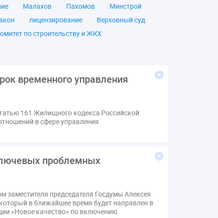
ние
Малахов
Пахомов
Минстрой
акон
лицензирование
Верховный суд
омитет по строительству и ЖКХ
чество
ОСС
Правила
дпись
ВДГО
ВКГО
ензия
операторы связи
проверки
срок временного управления
щение
общее имущество
провайдеры
Ф
КоАП РФ
Почта России
РСО
статью 161 Жилищного кодекса Российской
тветственность
пени по жку
отношений в сфере управления
вет
ЕИРЦ
Жилищная инспекция
я палата
Проект
Рабочая группа
Сотрудничество
вебинар
ключевых проблемных
онная система ЖКХ
контроль
мирование ЖКХ
1 сентября
2035
м заместителя председателя Госдумы Алексея
Дума
ЕФИЦ
который в ближайшее время будет направлен в
Законотворчество
Заседание
ИПУ
ции «Новое качество» по включению