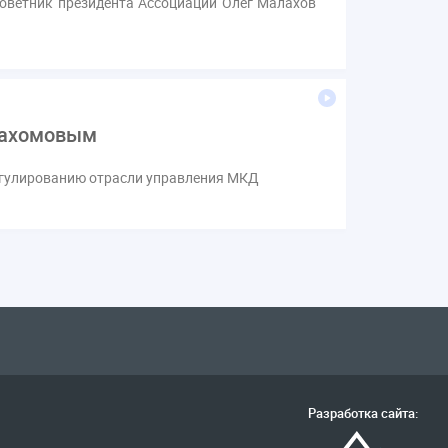
советник президента Ассоциации Олег Малахов
 Пахомовым
регулированию отрасли управления МКД
Разработка сайта: