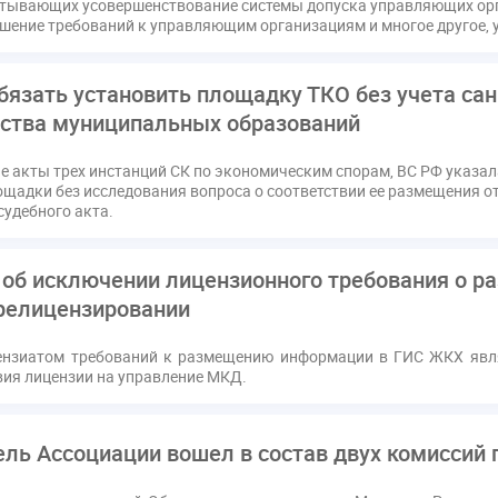
атывающих усовершенствование системы допуска управляющих ор
ссия РСПП по ЖКХ
Конституционный Суд
Кошелев Пахомо
вышение требований к управляющим организациям и многое другое, 
ПМЮФ
ПМЮФ-2024
Перепланировка ОДИ
Пломба
Праздники
РКЦ
Разъяснения
Регулирование Мала
бязать установить площадку ТКО без учета са
ков
Соглашение о сотрудничестве
Статья
Стратегия ра
йства муниципальных образований
датор
вентиляционные каналы
внеплановые проверки
ующие управляющие организации
госпошлина
демоэкзаме
е акты трех инстанций СК по экономическим спорам, ВС РФ указал
ощадки без исследования вопроса о соответствии ее размещения 
жилищный надзор
закон о банкротстве
изменения в ЖК РФ
судебного акта.
квалифэкзамен
кворум ОСС
коммунальные ресурсы
расходы
нормотворчество
общедомовое имущество
об
 об исключении лицензионного требования о 
дия
оплата отопления
особенности взимания пени
осп
релицензировании
безопасность
прекращение договора
прибор учета
при
ензиатом требований к размещению информации в ГИС ЖКХ явл
страция
реестр УК
связь
совет МКД
спикер
ста
вия лицензии на управление МКД.
кая документация
техпаспорт
требования УК
умный до
ль Ассоциации вошел в состав двух комиссий 