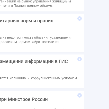
ганизаций на рынок управления жилищным
в
Лицензии
М.Геллер
МЧС
учтены в Плане в полном объеме.
Поручение Президента
хов
Резолюция
Рейтинг
нитарных норм и правил
звития ЖКХ 2030
Судебная практика ЖКХ
вода
выбор УК
н
депутаты
дисквалификация
а на недопустимость обязания установления
отраслевым нормам. Обратное влечет
изменения в Положение
индексация
коррупция
микрогенерация
надзор
щедомовой прибор учета
общее собрание
размещении информации в ГИС
аривание ОСС
перелицензирование
стройка
провайдер
прогород
яется излишним и коррупциогенным условием
тистика
страхование МКД
м
экспертный совет
энергосервис
при Минстрое России