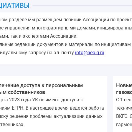
ЦИАТИВЫ
ном разделе мы размещаем позиции Ассоциации по проек
ре управления многоквартирными домами, инициированн
ами, так и экспертами Ассоциации.
льные редакции документов и материалы по инициативам
идуальному запросу на эл. почту
info@neo-q.ru
печение доступа к персональным
Новые
ым собственников
газов
арта 2023 года УК не имеют доступа к
С 1 се
ниям ЕГРН. В настоящее время ведется работа
технич
иску решения проблемы актуализации данных
ВКГО. 
ственниках.
гармон