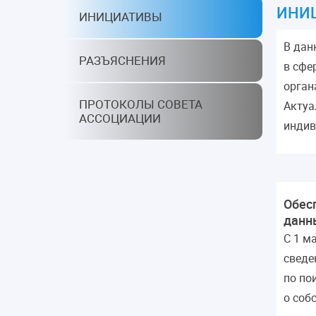
ИНИ
ИНИЦИАТИВЫ
В дан
РАЗЪЯСНЕНИЯ
в сфе
орган
ПРОТОКОЛЫ СОВЕТА
Актуа
АССОЦИАЦИИ
индив
Обес
данн
С 1 м
сведе
по по
о соб