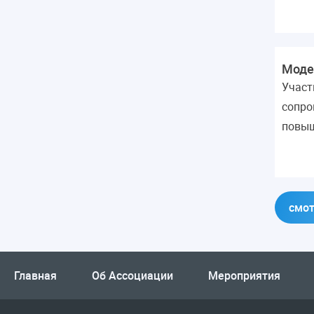
Моде
Участ
сопро
повыш
смот
Главная
Об Ассоциации
Мероприятия