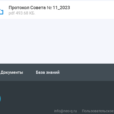
Протокол Совета № 11_2023
pdf 493.68 КБ.
Документы
База знаний
info@neo-q.ru
Пользовательское